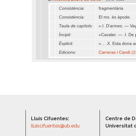
Consistència:
fragmentària
Consistència:
El ms. és àpode.
Taula de capítols:
«.I. D'armes. — Vay 
Íncipit:
«Cavaler. — .I. De p
Èxplicit:
«... .X. Esta dona au
Edicions:
Carreras i Candi (1
Lluís Cifuentes:
Centre de D
lluiscifuentes@ub.edu
Universitat