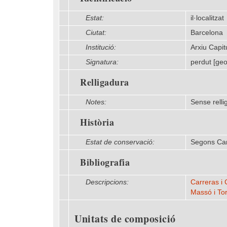
Estat:
il·localitzat
Ciutat:
Barcelona
Institució:
Arxiu Capit
Signatura:
perdut [ge
Relligadura
Notes:
Sense relli
Història
Estat de conservació:
Segons Car
Bibliografia
Descripcions:
Carreras i 
Massó i Tor
Unitats de composició