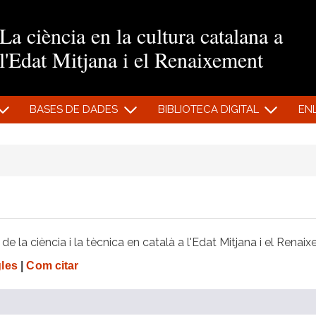
Vés al contingut
La ciència en la cultura catalana a
l'Edat Mitjana i el Renaixement
BASES DE DADES
BIBLIOTECA DIGITAL
EN
e la ciència i la tècnica en català a l'Edat Mitjana i el Renai
gles
|
Com citar