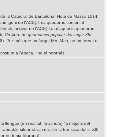
iu de la Catedral de Barcelona. Nota de Massó 1914:
primigeni de l'ACB], tres quaderns contenint
nech, arxiver de l'ACB]. Un d'aquests quaderns
di,
Un llibre de geomancia popular del segle XIII
338). Per més que ha furgat Mn. Mas, no ha tornat a
costum a l'època, i no el retornés.
a llengua (en realitat, la
scripta
) "á mitjans del
raonable situar obra i ms. en la transició del s. XIII
r no tenia filigrana).