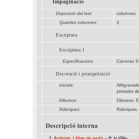
Impaginació
Disposició del text:
columnes
Quantes columnes:
2
Escriptura
Escriptura 1
Especificacions:
Carreras 1
Decoració i jerarquització
Inicials:
Afiligranad
pintades de
Dibuixos:
Dibuixos. E
Rúbriques:
Rúbriques. 
Descripció interna
1.
Anònim,
Llibre de sorts
– ff. Ir-VIIIv