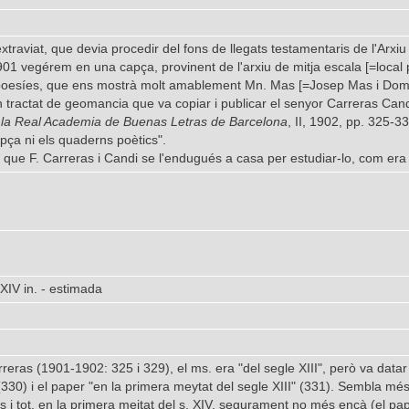
xtraviat, que devia procedir del fons de llegats testamentaris de l'Arx
901 vegérem en una capça, provinent de l'arxiu de mitja escala [=local 
poesíes, que ens mostrà molt amablement Mn. Mas [=Josep Mas i Domè
 tractat de geomancia que va copiar i publicar el senyor Carreras Can
e la Real Academia de Buenas Letras de Barcelona
, II, 1902, pp. 325-
apça ni els quaderns poètics".
 que F. Carreras i Candi se l'endugués a casa per estudiar-lo, com era 
- XIV in. - estimada
eras (1901-1902: 325 i 329), el ms. era "del segle XIII", però va datar l
 (330) i el paper "en la primera meytat del segle XIII" (331). Sembla més 
ins i tot, en la primera meitat del s. XIV, segurament no més ençà (el pape