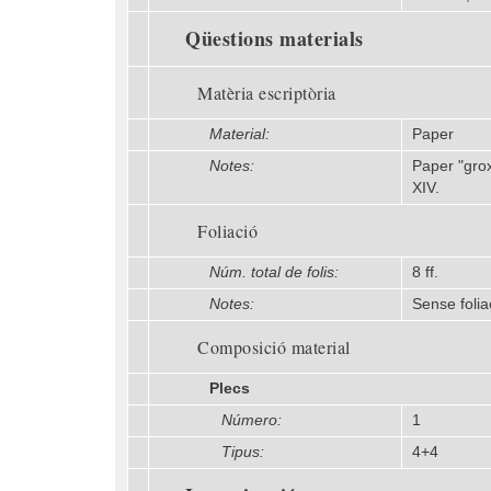
Qüestions materials
Matèria escriptòria
Material:
Paper
Notes:
Paper "grox
XIV.
Foliació
Núm. total de folis:
8 ff.
Notes:
Sense folia
Composició material
Plecs
Número:
1
Tipus:
4+4