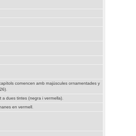
Los capítols comencen amb majúscules ornamentades y
26).
 a dues tintes (negra i vermella).
manes en vermell.