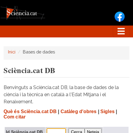
Vés al contingut
Inici
Bases de dades
Sciència.cat DB
Benvinguts a Sciència.cat DB, la base de dades de la
ciència i la tècnica en català a l'Edat Mitjana i el
Renaixement.
Què és Sciència.cat DB
|
Catàleg d'obres
|
Sigles
|
Com citar
Id Sciència.cat DB