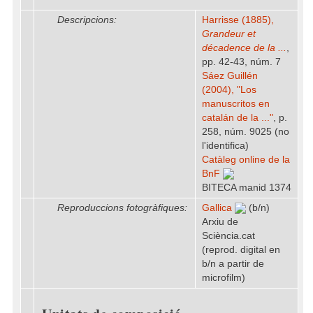
Descripcions:
Harrisse (1885),
Grandeur et
décadence de la ...
,
pp. 42-43, núm. 7
Sáez Guillén
(2004), "Los
manuscritos en
catalán de la ..."
, p.
258, núm. 9025 (no
l'identifica)
Catàleg online de la
BnF
BITECA manid 1374
Reproduccions fotogràfiques:
Gallica
(b/n)
Arxiu de
Sciència.cat
(reprod. digital en
b/n a partir de
microfilm)