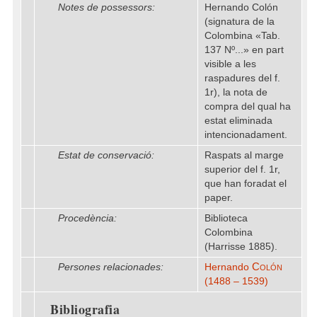
Notes de possessors:
Hernando Colón
(signatura de la
Colombina «Tab.
137 Nº...» en part
visible a les
raspadures del f.
1r), la nota de
compra del qual ha
estat eliminada
intencionadament.
Estat de conservació:
Raspats al marge
superior del f. 1r,
que han foradat el
paper.
Procedència:
Biblioteca
Colombina
(Harrisse 1885).
Colón
Persones relacionades:
Hernando
(1488 – 1539)
Bibliografia