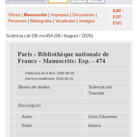
CAT
-
Obres
|
Manuscrits
|
Impresos
|
Documents
|
ESP
-
Persones
|
Bibliografia
|
Vocabulari
|
Imatges
ENG
Sciència.cat DB ms454 (06 / August / 2026)
París - Bibliothèque nationale de
France - Manuscrits: Esp. - 474
Publicació de la fitxa:
2006-08-09
Darrera modificació:
2018-08-16
Bases de dades:
Sciència.cat,
Translat
Descripció
Autor:
Lluís Cifuentes
Estat:
bàsica