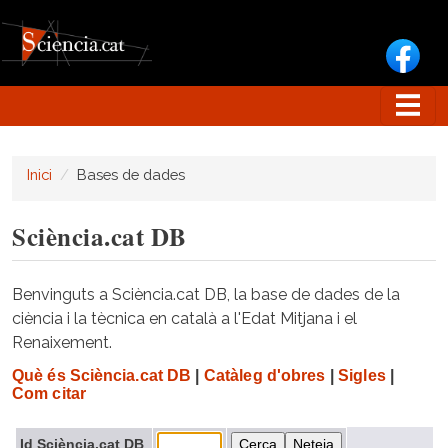
Vés al contingut
Inici
Bases de dades
Sciència.cat DB
Benvinguts a Sciència.cat DB, la base de dades de la
ciència i la tècnica en català a l'Edat Mitjana i el
Renaixement.
Què és Sciència.cat DB
|
Catàleg d'obres
|
Sigles
|
Com citar
Id Sciència.cat DB