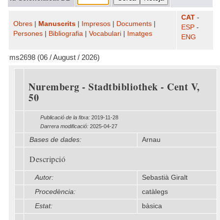
CAT
-
Obres
|
Manuscrits
|
Impresos
|
Documents
|
ESP
-
Persones
|
Bibliografia
|
Vocabulari
|
Imatges
ENG
ms2698 (06 / August / 2026)
Nuremberg - Stadtbibliothek - Cent V,
50
Publicació de la fitxa:
2019-11-28
Darrera modificació:
2025-04-27
Bases de dades:
Arnau
Descripció
Autor:
Sebastià Giralt
Procedència:
catàlegs
Estat:
bàsica