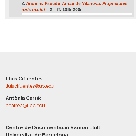
2.
Anònim, Pseudo-Arnau de Vilanova,
Proprietates
roris marini
– 2 – ff. 198r-200r
Lluís Cifuentes:
lluiscifuentes@ub.edu
Antònia Carré:
acarrep@uoc.edu
Centre de Documentació Ramon Llull
Universitat de Barcelona