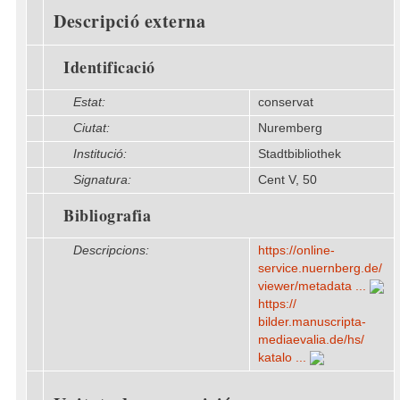
Descripció externa
Identificació
Estat:
conservat
Ciutat:
Nuremberg
Institució:
Stadtbibliothek
Signatura:
Cent V, 50
Bibliografia
Descripcions:
https:/​/​online-
service.nuernberg.de/​
viewer/​metadata ...
https:/​/​
bilder.manuscripta-
mediaevalia.de/​hs/​
katalo ...