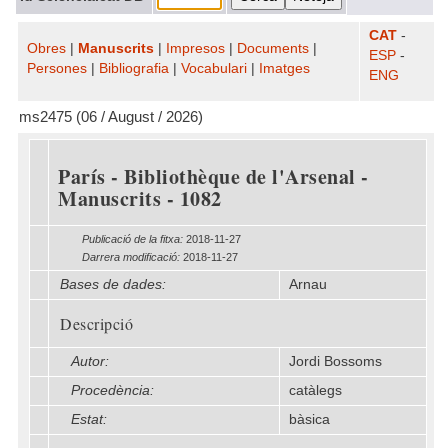
CAT
-
Obres
|
Manuscrits
|
Impresos
|
Documents
|
ESP
-
Persones
|
Bibliografia
|
Vocabulari
|
Imatges
ENG
ms2475 (06 / August / 2026)
París - Bibliothèque de l'Arsenal -
Manuscrits - 1082
Publicació de la fitxa:
2018-11-27
Darrera modificació:
2018-11-27
Bases de dades:
Arnau
Descripció
Autor:
Jordi Bossoms
Procedència:
catàlegs
Estat:
bàsica