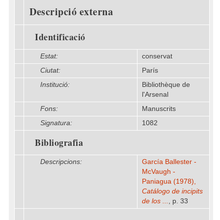
Descripció externa
Identificació
Estat:
conservat
Ciutat:
París
Institució:
Bibliothèque de
l'Arsenal
Fons:
Manuscrits
Signatura:
1082
Bibliografia
Descripcions:
García Ballester -
McVaugh -
Paniagua (1978),
Catálogo de incipits
de los ...
, p. 33