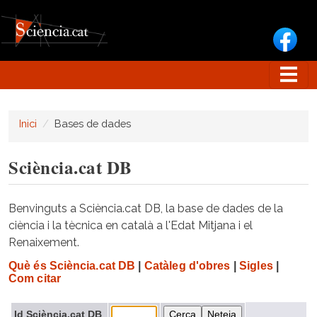
Vés al contingut
Inici
Bases de dades
Sciència.cat DB
Benvinguts a Sciència.cat DB, la base de dades de la
ciència i la tècnica en català a l'Edat Mitjana i el
Renaixement.
Què és Sciència.cat DB
|
Catàleg d'obres
|
Sigles
|
Com citar
Id Sciència.cat DB