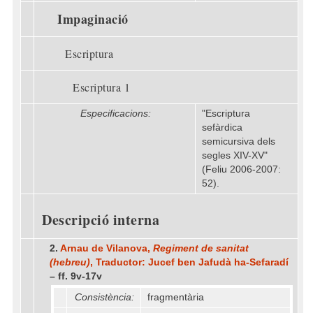
Impaginació
Escriptura
Escriptura 1
Especificacions:
"Escriptura
sefàrdica
semicursiva dels
segles XIV-XV"
(Feliu 2006-2007:
52).
Descripció interna
2.
Arnau de Vilanova,
Regiment de sanitat
(hebreu)
, Traductor: Jucef ben Jafudà ha-Sefaradí
– ff. 9v-17v
Consistència:
fragmentària