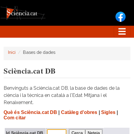
Vés al contingut
Inici
Bases de dades
Sciència.cat DB
Benvinguts a Sciència.cat DB, la base de dades de la
ciència i la tècnica en català a l'Edat Mitjana i el
Renaixement.
Què és Sciència.cat DB
|
Catàleg d'obres
|
Sigles
|
Com citar
Id Sciència.cat DB