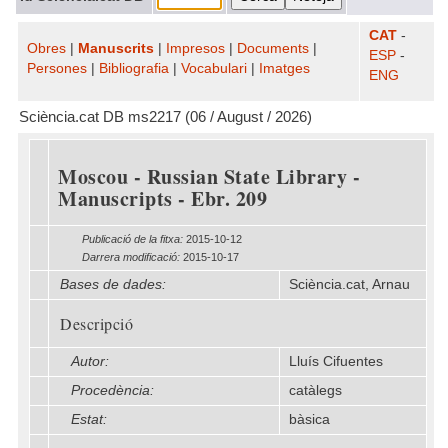
CAT
-
Obres
|
Manuscrits
|
Impresos
|
Documents
|
ESP
-
Persones
|
Bibliografia
|
Vocabulari
|
Imatges
ENG
Sciència.cat DB ms2217 (06 / August / 2026)
Moscou - Russian State Library -
Manuscripts - Ebr. 209
Publicació de la fitxa:
2015-10-12
Darrera modificació:
2015-10-17
Bases de dades:
Sciència.cat, Arnau
Descripció
Autor:
Lluís Cifuentes
Procedència:
catàlegs
Estat:
bàsica