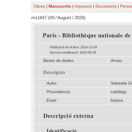
Obres
|
Manuscrits
|
Impresos
|
Documents
|
Perso
ms1847 (09 / August / 2026)
París - Bibliothèque nationale de
Publicació de la fitxa:
2014-12-04
Darrera modificació:
2019-09-28
Bases de dades:
Arnau
Descripció
Autor:
Sebastià Gi
Procedència:
catàlegs
Estat:
bàsica
Descripció externa
Identificació