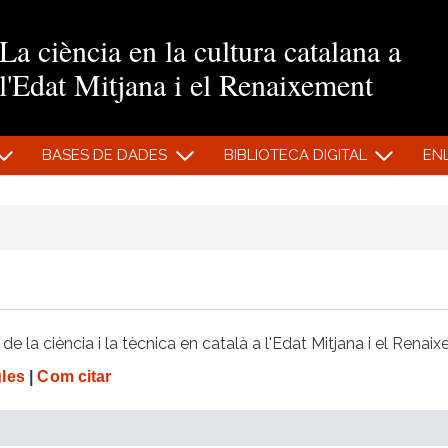
Vés al contingut
La ciència en la cultura catalana a
l'Edat Mitjana i el Renaixement
BASES DE DADES
BIBLIOTECA DIGITAL
EN
e la ciència i la tècnica en català a l'Edat Mitjana i el Renai
gles
|
Com citar