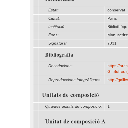
Estat:
conservat
Ciutat:
París
Institució:
Bibliothèqu
Fons:
Manuscrits:
Signatura:
7031
Bibliografia
Descripcions:
https:/​/​ar
Gil Sotres (
Reproduccions fotogràfiques:
http:/​/​gal
Unitats de composició
Quantes unitats de composició:
1
Unitat de composició A