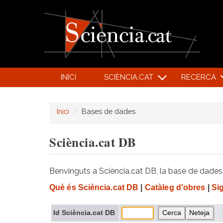
INICI
SCIÈNCIA.CAT
RECERCA
Inici
Bases de dades
Sciència.cat DB
Benvinguts a Sciència.cat DB, la base de dades d
Què és Sciència.cat DB
|
Catàleg d'obres
|
Si
Id Sciència.cat DB