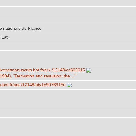
e nationale de France
 Lat.
chivesetmanuscrits.bnf.fr/​ark:/​12148/​cc662015
1994), "Derivation and revulsion: the ..."
lica.bnf.fr/​ark:/​12148/​btv1b9076915n