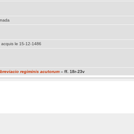
imada
 acquis le 15-12-1486
breviacio regiminis acutorum
– ff. 18r-23v