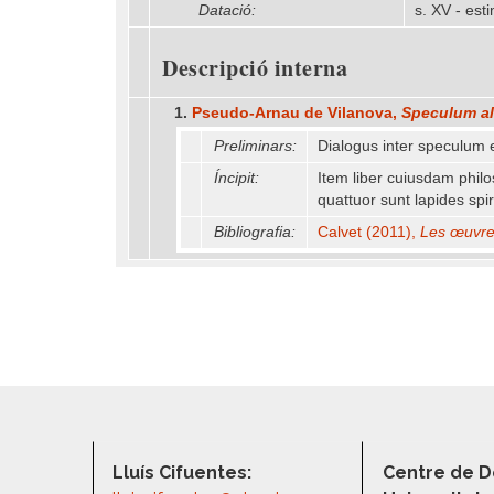
Datació:
s. XV - est
Descripció interna
1.
Pseudo-Arnau de Vilanova,
Speculum al
Preliminars:
Dialogus inter speculum 
Íncipit:
Item liber cuiusdam phil
quattuor sunt lapides spi
Bibliografia:
Calvet (2011),
Les œuvres
Lluís Cifuentes:
Centre de D