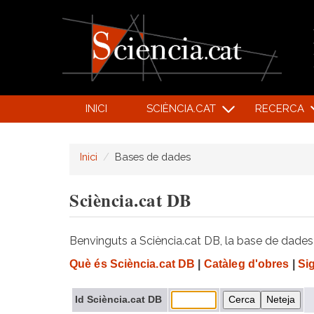
INICI
SCIÈNCIA.CAT
RECERCA
Inici
Bases de dades
Sciència.cat DB
Benvinguts a Sciència.cat DB, la base de dades d
Què és Sciència.cat DB
|
Catàleg d'obres
|
Si
Id Sciència.cat DB