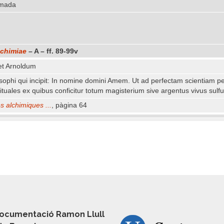
imada
chimiae
– A – ff. 89-99v
et Arnoldum
osophi qui incipit: In nomine domini Amem. Ut ad perfectam scientiam p
rituales ex quibus conficitur totum magisterium sive argentus vivus sulfu
 alchimiques ...
, pàgina 64
ocumentació Ramon Llull