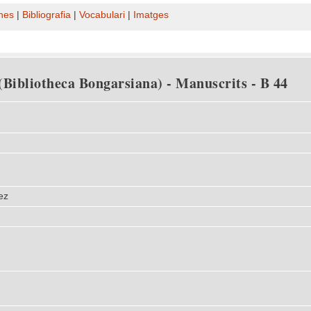
nes
|
Bibliografia
|
Vocabulari
|
Imatges
(Bibliotheca Bongarsiana) - Manuscrits - B 44
ez