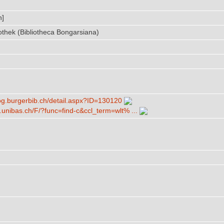
n]
othek (Bibliotheca Bongarsiana)
talog.burgerbib.ch/​detail.aspx?ID=130120
ph.unibas.ch/​F/​?func=find-c​&ccl_term=wlt% ...