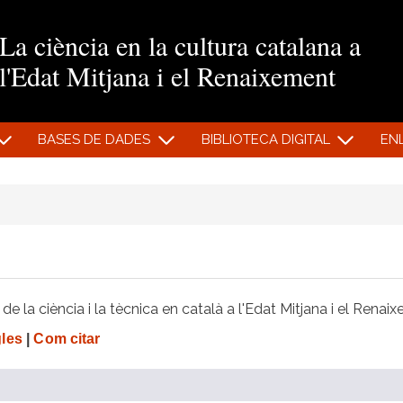
Vés al contingut
La ciència en la cultura catalana a
l'Edat Mitjana i el Renaixement
BASES DE DADES
BIBLIOTECA DIGITAL
EN
e la ciència i la tècnica en català a l'Edat Mitjana i el Renai
gles
|
Com citar