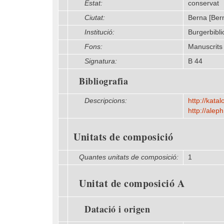
Estat:
conservat
Ciutat:
Berna [Ber
Institució:
Burgerbibli
Fons:
Manuscrits
Signatura:
B 44
Bibliografia
Descripcions:
http:/​/​ka
http:/​/​ale
Unitats de composició
Quantes unitats de composició:
1
Unitat de composició A
Datació i origen