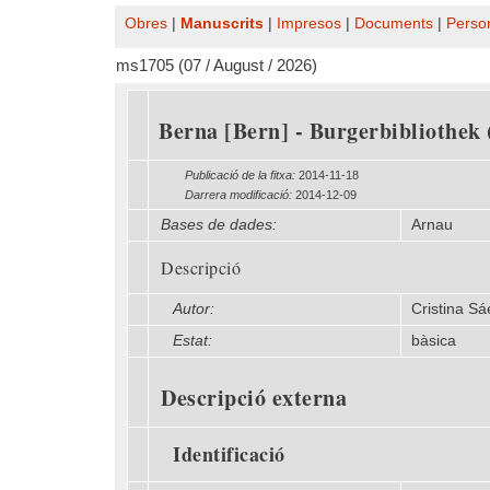
Obres
|
Manuscrits
|
Impresos
|
Documents
|
Perso
ms1705 (07 / August / 2026)
Berna [Bern] - Burgerbibliothek 
Publicació de la fitxa:
2014-11-18
Darrera modificació:
2014-12-09
Bases de dades:
Arnau
Descripció
Autor:
Cristina Sá
Estat:
bàsica
Descripció externa
Identificació