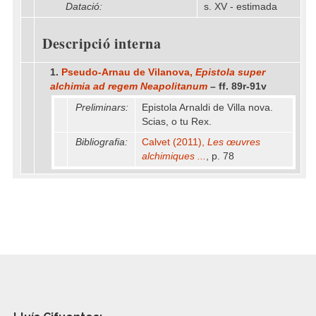
Datació:
s. XV - estimada
Descripció interna
1.
Pseudo-Arnau de Vilanova,
Epistola super
alchimia ad regem Neapolitanum
– ff. 89r-91v
Preliminars:
Epistola Arnaldi de Villa nova.
Scias, o tu Rex.
Bibliografia:
Calvet (2011),
Les œuvres
alchimiques ...
, p. 78