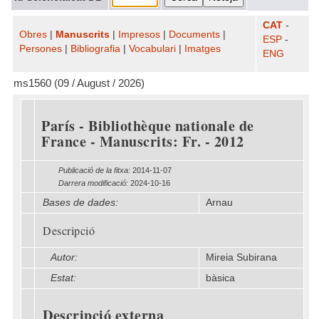
CAT
-
Obres
|
Manuscrits
|
Impresos
|
Documents
|
ESP
-
Persones
|
Bibliografia
|
Vocabulari
|
Imatges
ENG
ms1560 (09 / August / 2026)
París - Bibliothèque nationale de
France - Manuscrits: Fr. - 2012
Publicació de la fitxa:
2014-11-07
Darrera modificació:
2024-10-16
Bases de dades:
Arnau
Descripció
Autor:
Mireia Subirana
Estat:
bàsica
Descripció externa