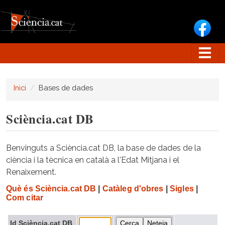
Vés al contingut
Inici
Bases de dades
Sciència.cat DB
Benvinguts a Sciència.cat DB, la base de dades de la
ciència i la tècnica en català a l'Edat Mitjana i el
Renaixement.
Què és Sciència.cat DB
|
Catàleg d'obres
|
Sigles
|
Com citar
Id Sciència.cat DB