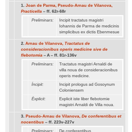
1.
Joan de Parma, Pseudo-Arnau de Vilanova,
Practicella
– ff. 62r-68r
Preliminars:
Incipit tractatus magistri
Iohannis de Parma de medicinis
simplicibus ex dictis Ebenmesue
2.
Arnau de Vilanova,
Tractatus de
consideracionibus operis medicine sive de
flebotomia
– A – ff. 81r-136v
Preliminars:
Tractatus magistri Arnaldi de
villa noua de consideracionibus
operis medicine.
Íncipit:
Incipit prologus ad Gosoynum
Coloniensem
Èxplicit:
Explicit iste liber flebotomie
magistri Arnaldi de Villa noua.
3.
Pseudo-Arnau de Vilanova,
De conferentibus et
nocentibus
– ff. 223v-227v
Preliminars:
De conferentibus