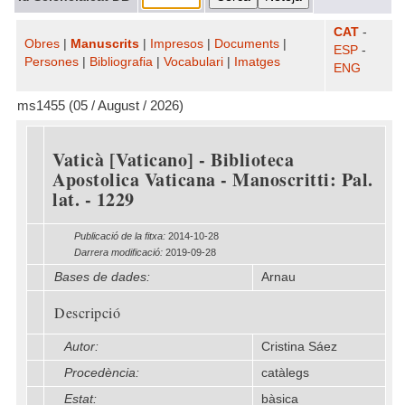
CAT
-
Obres
|
Manuscrits
|
Impresos
|
Documents
|
ESP
-
Persones
|
Bibliografia
|
Vocabulari
|
Imatges
ENG
ms1455 (05 / August / 2026)
Vaticà [Vaticano] - Biblioteca
Apostolica Vaticana - Manoscritti: Pal.
lat. - 1229
Publicació de la fitxa:
2014-10-28
Darrera modificació:
2019-09-28
Bases de dades:
Arnau
Descripció
Autor:
Cristina Sáez
Procedència:
catàlegs
Estat:
bàsica