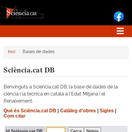
Vés al contingut
Inici
Bases de dades
Sciència.cat DB
Benvinguts a Sciència.cat DB, la base de dades de la
ciència i la tècnica en català a l'Edat Mitjana i el
Renaixement.
Què és Sciència.cat DB
|
Catàleg d'obres
|
Sigles
|
Com citar
Id Sciència.cat DB