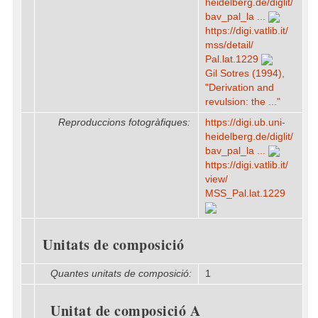
heidelberg.de/​diglit/​
bav_pal_la ...
https:/​/​digi.vatlib.it/​
mss/​detail/​
Pal.lat.1229
Gil Sotres (1994),
"Derivation and
revulsion: the ..."
Reproduccions fotogràfiques:
https:/​/​digi.ub.uni-
heidelberg.de/​diglit/​
bav_pal_la ...
https:/​/​digi.vatlib.it/​
view/​
MSS_Pal.lat.1229
Unitats de composició
Quantes unitats de composició:
1
Unitat de composició A