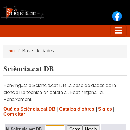
Vés al contingut
Inici
Bases de dades
Sciència.cat DB
Benvinguts a Sciència.cat DB, la base de dades de la
ciència i la tècnica en català a l'Edat Mitjana i el
Renaixement.
Què és Sciència.cat DB
|
Catàleg d'obres
|
Sigles
|
Com citar
Id Sciència.cat DB