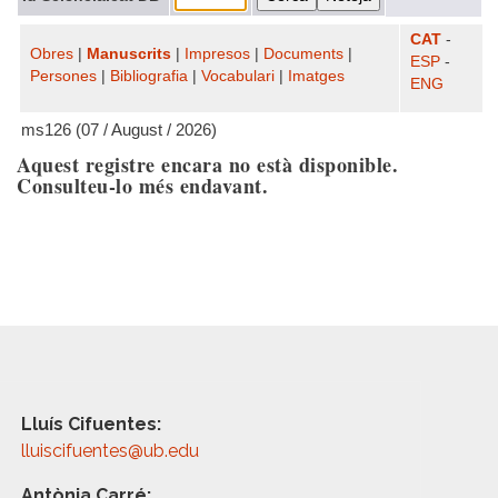
CAT
-
Obres
|
Manuscrits
|
Impresos
|
Documents
|
ESP
-
Persones
|
Bibliografia
|
Vocabulari
|
Imatges
ENG
ms126 (07 / August / 2026)
Aquest registre encara no està disponible.
Consulteu-lo més endavant.
Lluís Cifuentes:
lluiscifuentes@ub.edu
Antònia Carré: