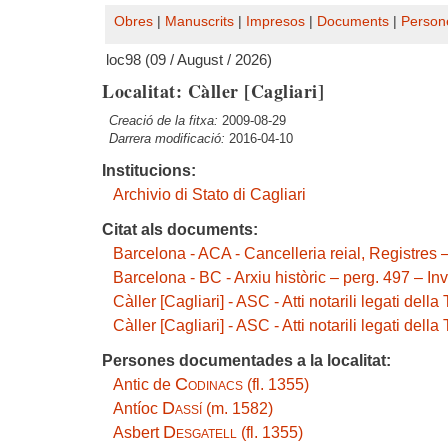
Obres
|
Manuscrits
|
Impresos
|
Documents
|
Person
loc98 (09 / August / 2026)
Localitat: Càller [Cagliari]
Creació de la fitxa:
2009-08-29
Darrera modificació:
2016-04-10
Institucions:
Archivio di Stato di Cagliari
Citat als documents:
Barcelona - ACA - Cancelleria reial, Registres 
Barcelona - BC - Arxiu històric – perg. 497 – Inv
Càller [Cagliari] - ASC - Atti notarili legati de
Càller [Cagliari] - ASC - Atti notarili legati dell
Persones documentades a la localitat:
Codinacs
Antic de
(fl. 1355)
Dassí
Antíoc
(m. 1582)
Desgatell
Asbert
(fl. 1355)