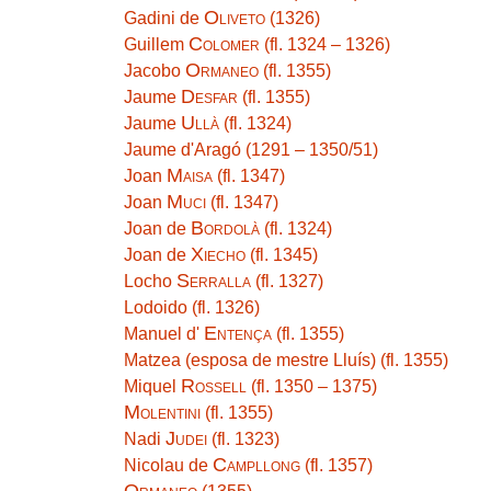
Oliveto
Gadini de
(1326)
Colomer
Guillem
(fl. 1324 – 1326)
Ormaneo
Jacobo
(fl. 1355)
Desfar
Jaume
(fl. 1355)
Ullà
Jaume
(fl. 1324)
Jaume d'Aragó (1291 – 1350/51)
Maisa
Joan
(fl. 1347)
Muci
Joan
(fl. 1347)
Bordolà
Joan de
(fl. 1324)
Xiecho
Joan de
(fl. 1345)
Serralla
Locho
(fl. 1327)
Lodoido (fl. 1326)
Entença
Manuel d'
(fl. 1355)
Matzea (esposa de mestre Lluís) (fl. 1355)
Rossell
Miquel
(fl. 1350 – 1375)
Molentini
(fl. 1355)
Judei
Nadi
(fl. 1323)
Campllong
Nicolau de
(fl. 1357)