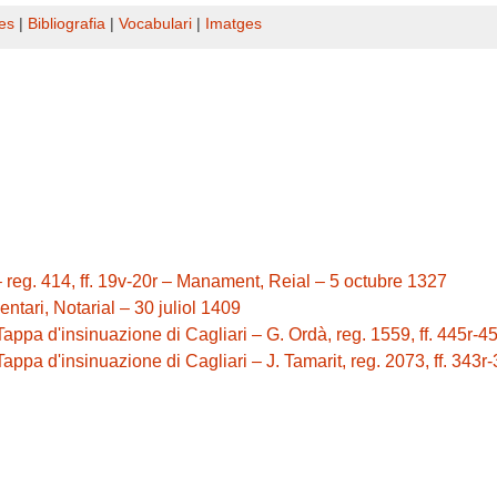
es
|
Bibliografia
|
Vocabulari
|
Imatges
– reg. 414, ff. 19v-20r – Manament, Reial – 5 octubre 1327
entari, Notarial – 30 juliol 1409
lla Tappa d'insinuazione di Cagliari – G. Ordà, reg. 1559, ff. 445r
a Tappa d'insinuazione di Cagliari – J. Tamarit, reg. 2073, ff. 343r