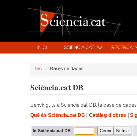
INICI
SCIÈNCIA.CAT
RECERCA
Inici
Bases de dades
Sciència.cat DB
Benvinguts a Sciència.cat DB, la base de dades d
Què és Sciència.cat DB
|
Catàleg d'obres
|
Si
Id Sciència.cat DB