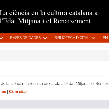
Vés al contingut
La ciència en la cultura catalana a
l'Edat Mitjana i el Renaixement
BASES DE DADES
BIBLIOTECA DIGITAL
EN
e la ciència i la tècnica en català a l'Edat Mitjana i el Renai
gles
|
Com citar