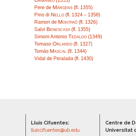
Ormaneo
(1355)
Màrgens
Pere de
(fl. 1355)
Nello
Pino di
(fl. 1324 – 1358)
Montpaó
Ramon de
(fl. 1326)
Benescasa
Salvi
(fl. 1355)
Tedaldo
Simoni Antonio
(1349)
Orlando
Tomaso
(fl. 1327)
Mascal
Tomàs
(fl. 1344)
Vidal de Peralada (fl. 1430)
Lluís Cifuentes:
Centre de D
lluiscifuentes@ub.edu
Universitat