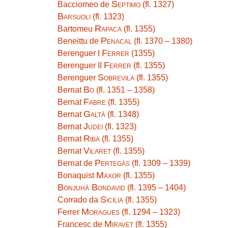
Septimo
Bacciomeo de
(fl. 1327)
Barsuoli
(fl. 1323)
Rapaca
Bartomeu
(fl. 1355)
Penacal
Beneittu de
(fl. 1370 – 1380)
Ferrer
Berenguer I
(1355)
Ferrer
Berenguer II
(fl. 1355)
Sobrevila
Berenguer
(fl. 1355)
Bo
Bernat
(fl. 1351 – 1358)
Fabre
Bernat
(fl. 1355)
Galtà
Bernat
(fl. 1348)
Judei
Bernat
(fl. 1323)
Riba
Bernat
(fl. 1355)
Vilaret
Bernat
(fl. 1355)
Pertegàs
Bernat de
(fl. 1309 – 1339)
Maxor
Bonaquist
(fl. 1355)
Bonjuhà Bondavid
(fl. 1395 – 1404)
Sicilia
Corrado da
(fl. 1355)
Moragues
Ferrer
(fl. 1294 – 1323)
Miravet
Francesc de
(fl. 1355)