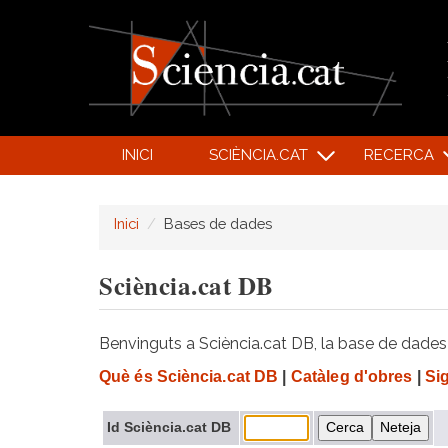
INICI
SCIÈNCIA.CAT
RECERCA
Inici
Bases de dades
Sciència.cat DB
Benvinguts a Sciència.cat DB, la base de dades d
Què és Sciència.cat DB
|
Catàleg d'obres
|
Si
Id Sciència.cat DB