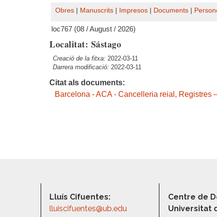
Obres
|
Manuscrits
|
Impresos
|
Documents
|
Person
loc767 (08 / August / 2026)
Localitat: Sástago
Creació de la fitxa:
2022-03-11
Darrera modificació:
2022-03-11
Citat als documents:
Barcelona - ACA - Cancelleria reial, Registres
Lluís Cifuentes:
Centre de D
lluiscifuentes@ub.edu
Universitat