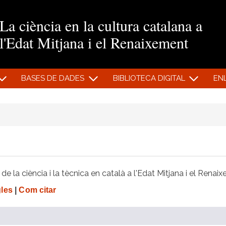
Vés al contingut
La ciència en la cultura catalana a
l'Edat Mitjana i el Renaixement
BASES DE DADES
BIBLIOTECA DIGITAL
EN
e la ciència i la tècnica en català a l'Edat Mitjana i el Renai
gles
|
Com citar