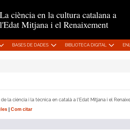
Vés al contingut
La ciència en la cultura catalana a
l'Edat Mitjana i el Renaixement
BASES DE DADES
BIBLIOTECA DIGITAL
EN
e la ciència i la tècnica en català a l'Edat Mitjana i el Renai
gles
|
Com citar