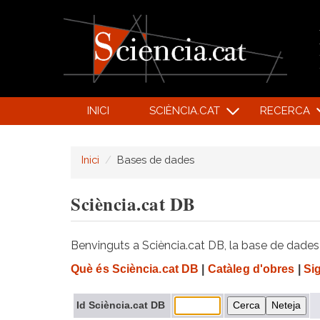
INICI
SCIÈNCIA.CAT
RECERCA
Inici
Bases de dades
Sciència.cat DB
Benvinguts a Sciència.cat DB, la base de dades d
Què és Sciència.cat DB
|
Catàleg d'obres
|
Si
Id Sciència.cat DB