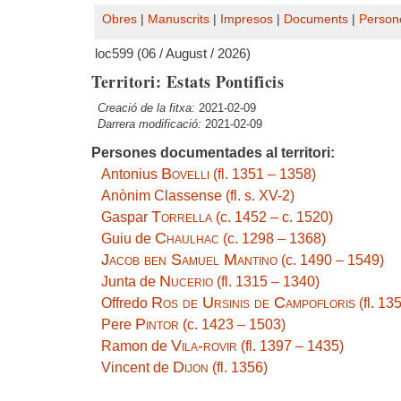
Obres
|
Manuscrits
|
Impresos
|
Documents
|
Person
loc599 (06 / August / 2026)
Territori: Estats Pontificis
Creació de la fitxa:
2021-02-09
Darrera modificació:
2021-02-09
Persones documentades al territori:
Bovelli
Antonius
(fl. 1351 – 1358)
Anònim Classense (fl. s. XV-2)
Torrella
Gaspar
(c. 1452 – c. 1520)
Chaulhac
Guiu de
(c. 1298 – 1368)
Jacob ben Samuel Mantino
(c. 1490 – 1549)
Nucerio
Junta de
(fl. 1315 – 1340)
Ros de Ursinis de Campofloris
Offredo
(fl. 13
Pintor
Pere
(c. 1423 – 1503)
Vila-rovir
Ramon de
(fl. 1397 – 1435)
Dijon
Vincent de
(fl. 1356)