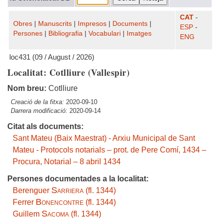
CAT
-
Obres
|
Manuscrits
|
Impresos
|
Documents
|
ESP
-
Persones
|
Bibliografia
|
Vocabulari
|
Imatges
ENG
loc431 (09 / August / 2026)
Localitat: Cotlliure (Vallespir)
Nom breu:
Cotlliure
Creació de la fitxa:
2020-09-10
Darrera modificació:
2020-09-14
Citat als documents:
Sant Mateu (Baix Maestrat) - Arxiu Municipal de Sant
Mateu - Protocols notarials – prot. de Pere Comí, 1434 –
Procura, Notarial – 8 abril 1434
Persones documentades a la localitat:
Sarriera
Berenguer
(fl. 1344)
Bonencontre
Ferrer
(fl. 1344)
Sacoma
Guillem
(fl. 1344)