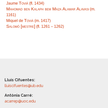
Tovià
Jaume
(fl. 1434)
Mahomad ben Kalaph bem Maza Alamar Alavasi
(m.
1161)
Tovià
Miquel de
(m. 1417)
Salomó [mestre]
(fl. 1261 – 1262)
Lluís Cifuentes:
lluiscifuentes@ub.edu
Antònia Carré:
acarrep@uoc.edu