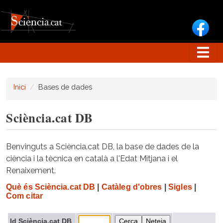
Vés al contingut
Inici
Bases de dades
Sciència.cat DB
Benvinguts a Sciència.cat DB, la base de dades de la
ciència i la tècnica en català a l'Edat Mitjana i el
Renaixement.
Què és Sciència.cat DB
|
Catàleg d'obres
|
Sigles
|
Com citar
Id Sciència.cat DB