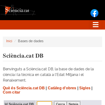
Vés al contingut
Inici
Bases de dades
Sciència.cat DB
Benvinguts a Sciència.cat DB, la base de dades de la
ciència i la tècnica en català a l'Edat Mitjana i el
Renaixement.
Què és Sciència.cat DB
|
Catàleg d'obres
|
Sigles
|
Com citar
Id Sciència.cat DB