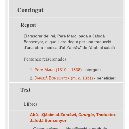
Contingut
Regest
El tresorer del rei, Pere Marc, paga a Jafudà
Bonsenyor, el que li era degut per una traducció
d'una obra mèdica d'al-Zahrāwī de l'àrab al català.
Persones relacionades
Marc
1.
Pere
(1310 – 1338)
- atorgant
Jafudà Bonsenyor
2.
(m. c. 1331)
- beneficiari
Text
Llibres
Abū-l-Qāsim al-Zahrāwī,
Cirurgia
, Traductor:
Jafudà Bonsenyor
Observacions:
Identificació a partir de