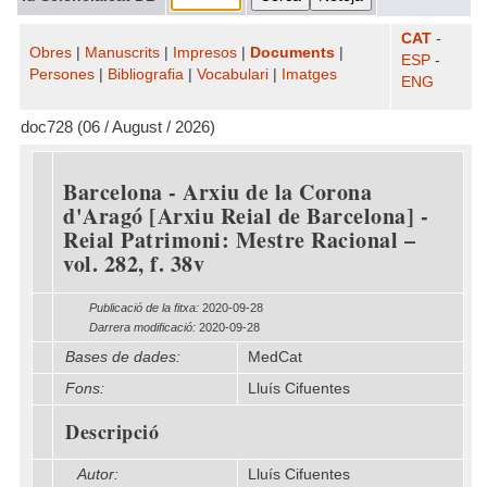
CAT
-
Obres
|
Manuscrits
|
Impresos
|
Documents
|
ESP
-
Persones
|
Bibliografia
|
Vocabulari
|
Imatges
ENG
doc728 (06 / August / 2026)
Barcelona - Arxiu de la Corona
d'Aragó [Arxiu Reial de Barcelona] -
Reial Patrimoni: Mestre Racional –
vol. 282, f. 38v
Publicació de la fitxa:
2020-09-28
Darrera modificació:
2020-09-28
Bases de dades:
MedCat
Fons:
Lluís Cifuentes
Descripció
Autor:
Lluís Cifuentes