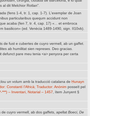
 quondam, cirurgià, ciutadà de Barcelona, e lo qual
s al dit Melchior Rotlan".
ada (fens 1-4, tr. 1, cap. 1-7). L'exemplar de Joan
inibus particularibus quequm accidunt non
e acaba (fen 7, tr. 4, cap. 17) «... et embroca
 basilicon» (ed. Venècia 1489-1490, sign. II10vb).
s de fust e cubertes de cuyro vermell, ab un gaffet.
ites ab humilitat sien represes. Deo gracias.
it defunct pare meu tenia <a> penyora per certa
clou un volum amb la traducció catalana de
Ḥunayn
dor: Constantí l'Africà; Traductor: Anònim
posseït pel
-***) – Inventari, Notarial – 1457
, ítem Junyent §
s de cuyro vermell, ab dos gaffets, apellat
Boeci, De