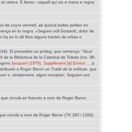
 et cetera. E fanex: «aquell qui viu e mana e regna
tes de cuyro vermell, ab quinza bolles petites en
mença en lo negra: «Segons voll Gostantí, dolor de
 ha en lo dit libre alguns tractes de erbas e
TK 1616). El precedeix un pròleg, que comença: “Sicut
II de la Biblioteca de la Catedral de Toledo (ms. 98-
Segons
Jacquart (1979),
Supplément [à] Ernest ...
, p.
atribueix a Roger Baron un
Traité de la mélisse
, que
cer
o, simplement, algun receptari. Seguien uns
que circulà en francès a nom de Roger Baron.
ue circulà a nom de Roger Baron (TK 283 i 1260).