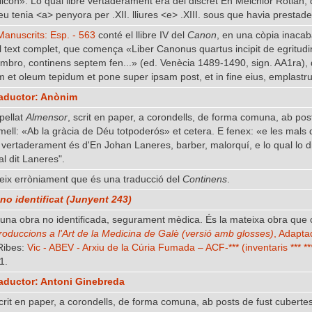
icon». Lo qual libre vertaderament era del discret En Melchior Rotlan,
eu tenia <a> penyora per .XII. lliures <e> .XIII. sous que havia prestade
Manuscrits: Esp. - 563
conté el llibre IV del
Canon
, en una còpia inacab
l text complet, que comença «Liber Canonus quartus incipit de egritud
mbro, continens septem fen...» (ed. Venècia 1489-1490, sign. AA1ra), qu
t oleum tepidum et pone super ipsam post, et in fine eius, emplastrum
raductor: Anònim
apellat
Almensor
, scrit en paper, a corondells, de forma comuna, ab post
ell: «Ab la gràcia de Déu totpoderós» et cetera. E fenex: «e les mals d
 vertaderament és d'En Johan Laneres, barber, malorquí, e lo qual lo d
al dit Laneres".
eix erròniament que és una traducció del
Continens
.
no identificat (Junyent 243)
na obra no identificada, segurament mèdica. És la mateixa obra que 
troduccions a l'Art de la Medicina
de Galè (versió amb glosses)
, Adapta
 Ribes:
Vic - ABEV - Arxiu de la Cúria Fumada – ACF-*** (inventaris *** ***
1.
raductor: Antoni Ginebreda
 scrit en paper, a corondells, de forma comuna, ab posts de fust cuberte