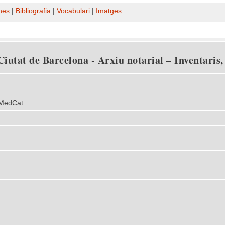
nes
|
Bibliografia
|
Vocabulari
|
Imatges
iutat de Barcelona - Arxiu notarial – Inventaris, 
 MedCat