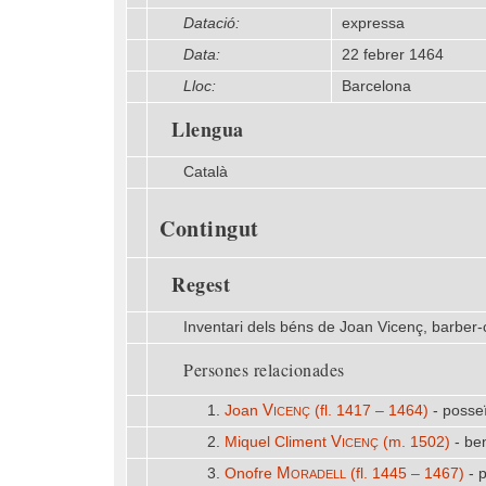
Datació:
expressa
Data:
22 febrer 1464
Lloc:
Barcelona
Llengua
Català
Contingut
Regest
Inventari dels béns de Joan Vicenç, barber-c
Persones relacionades
Vicenç
1.
Joan
(fl. 1417 – 1464)
- posseï
Vicenç
2.
Miquel Climent
(m. 1502)
- ben
Moradell
3.
Onofre
(fl. 1445 – 1467)
- p