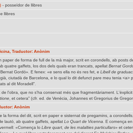
)
- posseïdor de llibres
e llibres
icina
, Traductor: Anònim
 en paper de forma de full de la mà major, scrit en corondells, ab posts 
 quatre gaffets, los dos dels quals eran trancats, apellat
Bernat Gord
ernat Gordó». E fenex: «e sens ella no és res fet, e
Libell de graduac
rgià, ciutadà de Barcelona, e lo qual lo dit defunct pare meu tenia <a> pe
ts al dit Moradell".
 de l'obra, que no s'ha conservat més que fragmentàriament. L'èxplicit co
tione
, et cetera" (cfr. ed. de Venècia, Johannes et Gregorius de Gregori
aductor: Anònim
 de la forma del dit, scrit en paper e sisternat de pregamins, a corondel
e lautó, ab quatre gaffets, apellat
Lo Quart de Vicenna
. E comença en 
lo vermell: «Comença lo
Libre quart, de les malalties particullars
» et cete