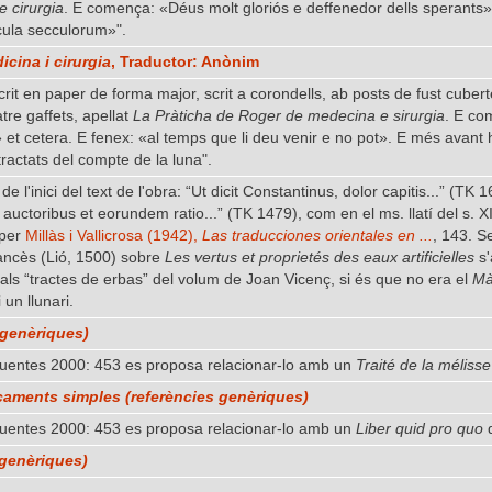
e cirurgia
. E comença: «Déus molt gloriós e deffenedor dells sperants»
cula secculorum»".
icina i cirurgia
, Traductor: Anònim
 scrit en paper de forma major, scrit a corondells, ab posts de fust cuber
tre gaffets, apellat
La Pràticha de Roger de medecina e sirurgia
. E co
t cetera. E fenex: «al temps que li deu venir e no pot». E més avant hi
ractats del compte de la luna".
 de l'inici del text de l'obra: “Ut dicit Constantinus, dolor capitis...” (
uctoribus et eorundem ratio...” (TK 1479), com en el ms. llatí del s. XI
 per
Millàs i Vallicrosa (1942),
Las traducciones orientales en ...
, 143. 
ancès (Lió, 1500) sobre
Les vertus et proprietés des eaux artificielles
s'
als “tractes de erbas” del volum de Joan Vicenç, si és que no era el
Mà
 un llunari.
 genèriques)
fuentes 2000: 453 es proposa relacionar-lo amb un
Traité de la mélisse
aments simples (referències genèriques)
fuentes 2000: 453 es proposa relacionar-lo amb un
Liber quid pro quo
q
 genèriques)