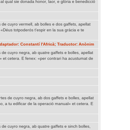
al qual sie donada honor, laor, e glòria e benedicció
 de cuyro vermell, ab bolles e dos gaffets, apellat
«Déus totpoderós t'espir en la sua gràcia e te
Adaptador: Constantí l'Africà; Traductor: Anònim
 de cuyro negra, ab quatre gaffets e bolles, apellat
et cetera. E fenex: «per contrari ha acustumat de
rtes de cuyro negra, ab dos gaffets e bolles, apellat
, a tu edificar de la operació manual» et cetera. E
s de cuyro negra, ab quatre gaffets e sinch bolles,