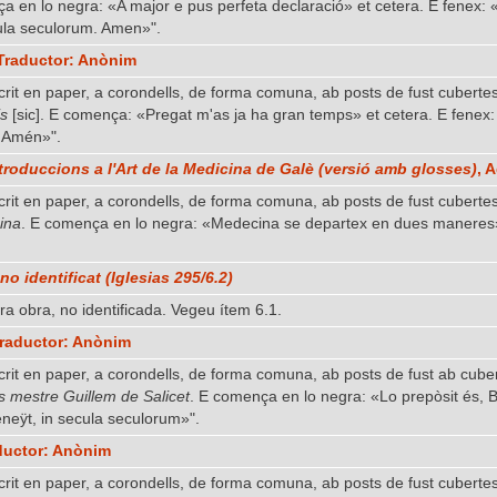
a en lo negra: «A major e pus perfeta declaració» et cetera. E fenex: «
ula seculorum. Amen»".
 Traductor: Anònim
 scrit en paper, a corondells, de forma comuna, ab posts de fust cubertes
s
[sic]. E comença: «Pregat m'as ja ha gran temps» et cetera. E fenex: 
. Amén»".
ntroduccions a l'Art de la Medicina
de Galè (versió amb glosses)
, 
 scrit en paper, a corondells, de forma comuna, ab posts de fust cubertes
ina
. E comença en lo negra: «Medecina se departex en dues maneres» 
o identificat (Iglesias 295/6.2)
ra obra, no identificada. Vegeu ítem 6.1.
Traductor: Anònim
 scrit en paper, a corondells, de forma comuna, ab posts de fust ab cube
s mestre Guillem de Salicet
. E comença en lo negra: «Lo prepòsit és, Bo
eneÿt, in secula seculorum»".
aductor: Anònim
 scrit en paper, a corondells, de forma comuna, ab posts de fust cuberte