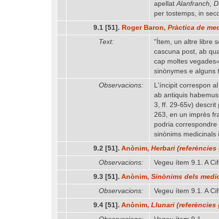
apellat
Alanfranch, D
per tostemps, in sec
9.1 [51].
Roger Baron,
Pràctica de med
Text:
"Ítem, un altre libre
cascuna post, ab qua
cap moltes vegades» e
sinònymes e alguns t
Observacions:
L'íncipit correspon al
ab antiquis habemus a
3, ff. 29-65v) descrit
263, en un imprès fr
podria correspondre 
sinònims medicinals i
9.2 [51].
Anònim,
Herbari (referències
Observacions:
Vegeu ítem 9.1. A Ci
9.3 [51].
Anònim,
Sinònims dels medic
Observacions:
Vegeu ítem 9.1. A Ci
9.4 [51].
Anònim,
Llunari (referències