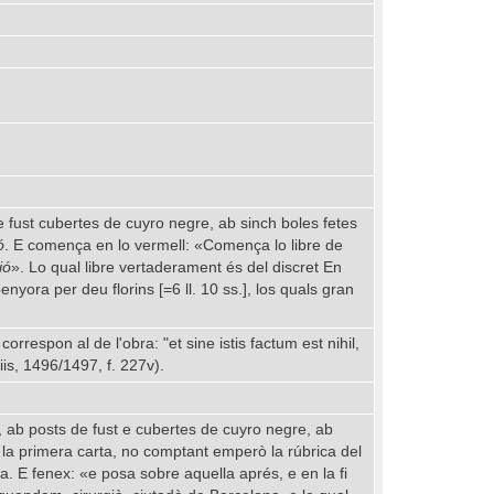
de fust cubertes de cuyro negre, ab sinch boles fetes
ó
. E comença en lo vermell: «Comença lo libre de
ió
». Lo qual libre vertaderament és del discret En
nyora per deu florins [=6 ll. 10 ss.], los quals gran
rrespon al de l'obra: "et sine istis factum est nihil,
is, 1496/1497, f. 227v).
ls, ab posts de fust e cubertes de cuyro negre, ab
la primera carta, no comptant emperò la rúbrica del
ra. E fenex: «e posa sobre aquella aprés, e en la fi