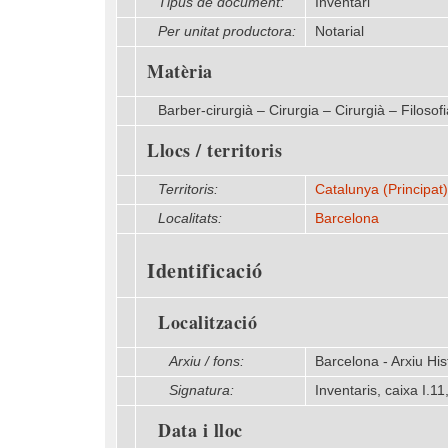
Tipus de document:
Inventari
Per unitat productora:
Notarial
Matèria
Barber-cirurgià – Cirurgia – Cirurgià – Filoso
Llocs / territoris
Territoris:
Catalunya (Principat)
Localitats:
Barcelona
Identificació
Localització
Arxiu / fons:
Barcelona - Arxiu His
Signatura:
Inventaris, caixa I.11
Data i lloc