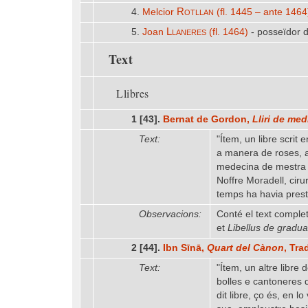
Rotllan
4.
Melcior
(fl. 1445 – ante 1464
Llaneres
5.
Joan
(fl. 1464)
- posseïdor d
Text
Llibres
1 [43].
Bernat de Gordon,
Lliri de med
Text:
"Ítem, un libre scrit
a manera de roses, ab
medecina de mestra B
Noffre Moradell, ciru
temps ha havia presta
Observacions:
Conté el text complet
et
Libellus de gradua
2 [44].
Ibn Sīnā,
Quart del Cànon
, Tr
Text:
"Ítem, un altre libre
bolles e cantoneres d
dit libre, ço és, en 