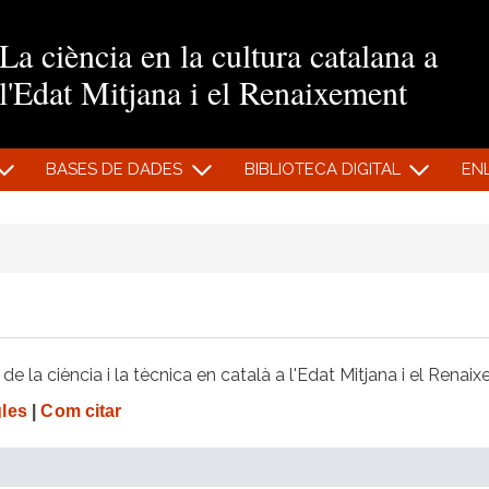
Vés al contingut
La ciència en la cultura catalana a
l'Edat Mitjana i el Renaixement
BASES DE DADES
BIBLIOTECA DIGITAL
EN
e la ciència i la tècnica en català a l'Edat Mitjana i el Renai
gles
|
Com citar