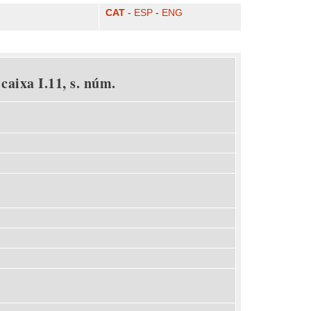
CAT
-
ESP
-
ENG
caixa I.11, s. núm.