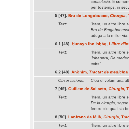
consolació
. E començ
per tostemps, in sec
5 [47].
Bru de Longobucco,
Cirurgia
,
Text:
"Ítem, un altre libre
Bru de Emgabonensi
aduga a la millor via
6.1 [48].
Ḥunayn ibn Isḥāq,
Llibre d'i
Text:
"Ítem, un altre libre
Johannisi, De medec
exir»".
6.2 [48].
Anònim,
Tractat de medicina n
Observacions:
Clou el volum una alt
7 [49].
Guillem de Saliceto,
Cirurgia
, 
Text:
"Ítem, un altre libre
De la cirurgia, segon
fenex: «lo qual sia b
8 [50].
Lanfranc de Milà,
Cirurgia
, Tr
Text:
"Ítem, un altre libre