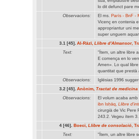
sua, emplaustre besil
lo dit defunct pare m
Observacions:
El ms.
París - BnF - 
Vicenç en contenia e
appropriantur uni me
super unguem aquam e
3.1 [45].
Al-Rāzī,
Llibre d'Almansor
, T
Text:
"Ítem, un altre libre 
E comença en lo verm
Amen». Lo qual libre
quantitat que prestà 
Observacions:
Iglésias 1996 sugger
3.2 [45].
Anònim,
Tractat de medicina 
Observacions:
El volum acaba amb u
ibn Isḥāq,
Llibre d'in
cirurgià de Vic Pere
243.2. Vegeu ítem 3.
4 [46].
Boeci,
Llibre de consolació
, T
Text:
"Ítem, un altre libre