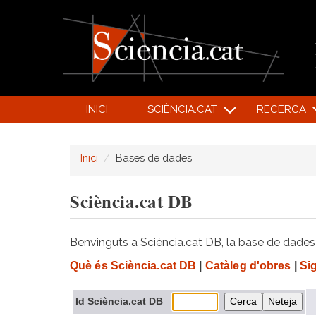
INICI
SCIÈNCIA.CAT
RECERCA
Inici
Bases de dades
Sciència.cat DB
Benvinguts a Sciència.cat DB, la base de dades d
Què és Sciència.cat DB
|
Catàleg d'obres
|
Si
Id Sciència.cat DB