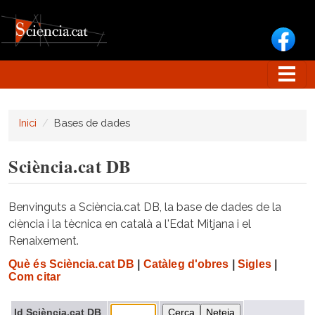
Vés al contingut
Inici
Bases de dades
Sciència.cat DB
Benvinguts a Sciència.cat DB, la base de dades de la
ciència i la tècnica en català a l'Edat Mitjana i el
Renaixement.
Què és Sciència.cat DB
|
Catàleg d'obres
|
Sigles
|
Com citar
Id Sciència.cat DB