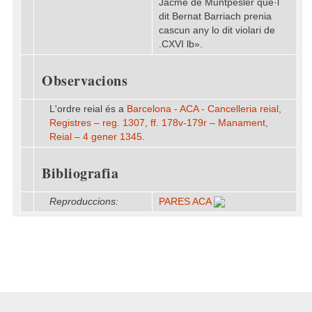
Jacme de Muntpesler que·l
dit Bernat Barriach prenia
cascun any lo dit violari de
.CXVI lb».
Observacions
L'ordre reial és a
Barcelona - ACA - Cancelleria reial,
Registres – reg. 1307, ff. 178v-179r – Manament,
Reial – 4 gener 1345
.
Bibliografia
Reproduccions:
PARES ACA