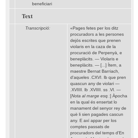
beneficiari
Text
Transcripció:
«Pages fetes per los ditz
procuradors a les persones
dejós escrites que prenen
violaris en la caza de la
procuració de Perpenyà, e
beneplàcits. — Violaris e
beneplàcits. — [...] Ítem, a
maestre Bernat Barriach,
d'aqueles .CXVI. lb que pren
quascun any de violari —
.XVIIII. lb .XVIIII. ss .VI. —
[
Nota al marge esq.
:] Àpocha
en la qual és ensertat lo
manament del senyor rey de
què li sien pagades cascun
any. E axí appar per los
comptes passats de
procuradors del temps d'En