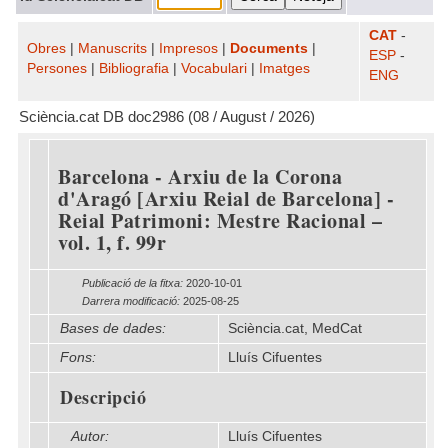
CAT
-
Obres
|
Manuscrits
|
Impresos
|
Documents
|
ESP
-
Persones
|
Bibliografia
|
Vocabulari
|
Imatges
ENG
Sciència.cat DB doc2986 (08 / August / 2026)
Barcelona - Arxiu de la Corona
d'Aragó [Arxiu Reial de Barcelona] -
Reial Patrimoni: Mestre Racional –
vol. 1, f. 99r
Publicació de la fitxa:
2020-10-01
Darrera modificació:
2025-08-25
Bases de dades:
Sciència.cat, MedCat
Fons:
Lluís Cifuentes
Descripció
Autor:
Lluís Cifuentes