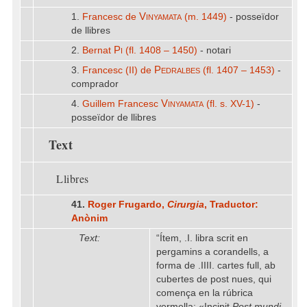
Vinyamata
1.
Francesc de
(m. 1449)
- posseïdor
de llibres
Pi
2.
Bernat
(fl. 1408 – 1450)
- notari
Pedralbes
3.
Francesc (II) de
(fl. 1407 – 1453)
-
comprador
Vinyamata
4.
Guillem Francesc
(fl. s. XV-1)
-
posseïdor de llibres
Text
Llibres
41.
Roger Frugardo,
Cirurgia
, Traductor:
Anònim
Text:
“Ítem, .I. libra scrit en
pergamins a corandells, a
forma de .IIII. cartes full, ab
cubertes de post nues, qui
comença en la rúbrica
vermella: «Incipit
Post mundi