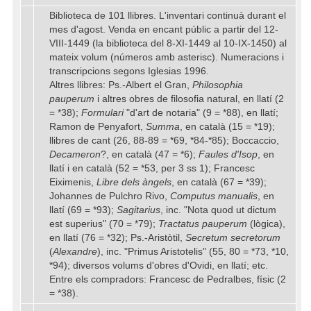
Biblioteca de 101 llibres. L'inventari continuà durant el
mes d'agost. Venda en encant públic a partir del 12-
VIII-1449 (la biblioteca del 8-XI-1449 al 10-IX-1450) al
mateix volum (números amb asterisc). Numeracions i
transcripcions segons Iglesias 1996.
Altres llibres: Ps.-Albert el Gran,
Philosophia
pauperum
i altres obres de filosofia natural, en llatí (2
= *38);
Formulari
"d'art de notaria" (9 = *88), en llatí;
Ramon de Penyafort,
Summa
, en català (15 = *19);
llibres de cant (26, 88-89 = *69, *84-*85); Boccaccio,
Decameron
?, en català (47 = *6);
Faules d'Isop
, en
llatí i en català (52 = *53, per 3 ss 1); Francesc
Eiximenis,
Libre dels àngels
, en català (67 = *39);
Johannes de Pulchro Rivo,
Computus manualis
, en
llatí (69 = *93);
Sagitarius
, inc. "Nota quod ut dictum
est superius" (70 = *79);
Tractatus pauperum
(lògica),
en llatí (76 = *32); Ps.-Aristòtil,
Secretum secretorum
(
Alexandre
), inc. "Primus Aristotelis" (55, 80 = *73, *10,
*94); diversos volums d'obres d'Ovidi, en llatí; etc.
Entre els compradors: Francesc de Pedralbes, físic (2
= *38).