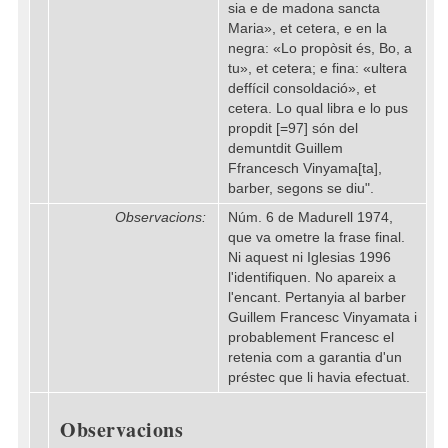
sia e de madona sancta
Maria», et cetera, e en la
negra: «Lo propòsit és, Bo, a
tu», et cetera; e fina: «ultera
deffícil consoldació», et
cetera. Lo qual libra e lo pus
propdit [=97] són del
demuntdit Guillem
Ffrancesch Vinyama[ta],
barber, segons se diu".
Observacions:
Núm. 6 de Madurell 1974,
que va ometre la frase final.
Ni aquest ni Iglesias 1996
l'identifiquen. No apareix a
l'encant. Pertanyia al barber
Guillem Francesc Vinyamata i
probablement Francesc el
retenia com a garantia d'un
préstec que li havia efectuat.
Observacions