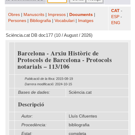
CAT
-
Obres
|
Manuscrits
|
Impresos
|
Documents
|
ESP
-
Persones
|
Bibliografia
|
Vocabulari
|
Imatges
ENG
Sciència.cat DB doc177 (10 / August / 2026)
Barcelona - Arxiu Històric de
Protocols de Barcelona - Protocols
notarials – 113/106
Publicació de la fitxa:
2015-08-19
Darrera modificació:
2024-10-15
Bases de dades:
Sciència.cat
Descripció
Autor:
Lluís Cifuentes
Procedència:
bibliografia
Estat:
completa