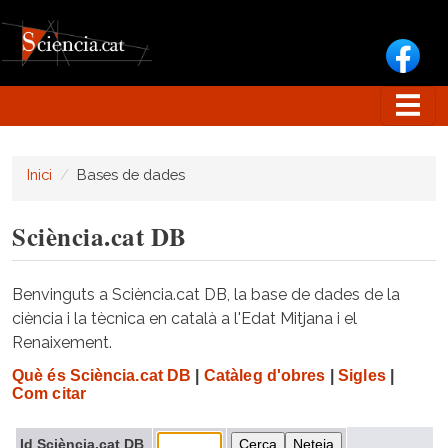
Vés al contingut
Inici
Bases de dades
Sciència.cat DB
Benvinguts a Sciència.cat DB, la base de dades de la
ciència i la tècnica en català a l'Edat Mitjana i el
Renaixement.
Què és Sciència.cat DB
|
Catàleg d'obres
|
Sigles
|
Com citar
Id Sciència.cat DB