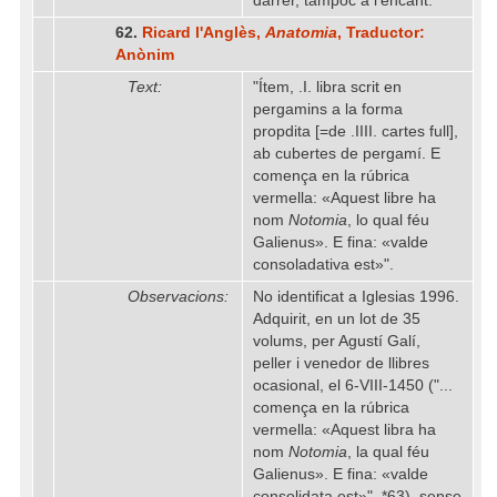
darrer, tampoc a l'encant.
62.
Ricard l'Anglès,
Anatomia
, Traductor:
Anònim
Text:
"Ítem, .I. libra scrit en
pergamins a la forma
propdita [=de .IIII. cartes full],
ab cubertes de pergamí. E
comença en la rúbrica
vermella: «Aquest libre ha
nom
Notomia
, lo qual féu
Galienus». E fina: «valde
consoladativa est»".
Observacions:
No identificat a Iglesias 1996.
Adquirit, en un lot de 35
volums, per Agustí Galí,
peller i venedor de llibres
ocasional, el 6-VIII-1450 ("...
comença en la rúbrica
vermella: «Aquest libra ha
nom
Notomia
, la qual féu
Galienus». E fina: «valde
consolidata est»", *63), sense