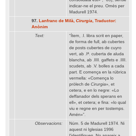
indicar-ne el preu. Omès per
Madurell 1974.
97.
Lanfranc de Milà,
Cirurgia
, Traductor:
Anònim
Text:
“Ítem, .I. libra scrit en paper,
de forma de full, ab cubertes
de posts cubertes de cuyro
vert, ab .Iª. cuberta de aluda
blancha, ab .IIII. gaffets e .IIII.
scudets, ab .V. bolles a cada
part. E comença en la rúbrica
vermella: «Comença lo
pròlech de
Cirurgia
», et
cetera, e en lo negre: «Lo
deffanador dels sperans en
ell», et cetera; e fina: «lo qual
viu e regne en per tostemps.
Amén»”.
Observacions:
Núm. 5 de Madurell 1974. Ni
aquest ni Iglesias 1996
l'identifiquen. No apareix a