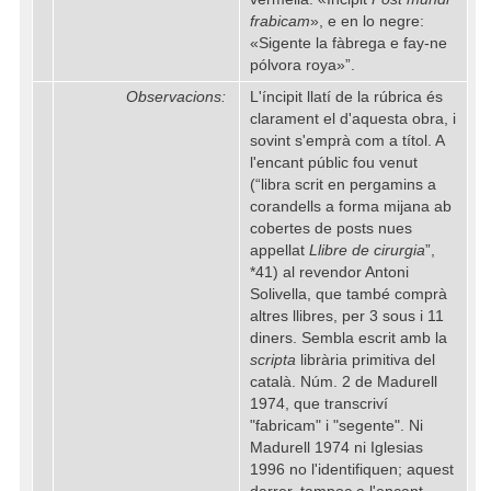
frabicam
», e en lo negre:
«Sigente la fàbrega e fay-ne
pólvora roya»”.
Observacions:
L'íncipit llatí de la rúbrica és
clarament el d'aquesta obra, i
sovint s'emprà com a títol. A
l'encant públic fou venut
(“libra scrit en pergamins a
corandells a forma mijana ab
cobertes de posts nues
appellat
Llibre de cirurgia
”,
*41) al revendor Antoni
Solivella, que també comprà
altres llibres, per 3 sous i 11
diners. Sembla escrit amb la
scripta
librària primitiva del
català. Núm. 2 de Madurell
1974, que transcriví
"fabricam" i "segente". Ni
Madurell 1974 ni Iglesias
1996 no l'identifiquen; aquest