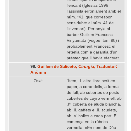
l'encant (Iglesias 1996
l'assimila erròniament amb el
núm. *41, que correspon
sens dubte al núm. 41 de
l'inventari). Pertanyia al
barber Guillem Francesc
Vinyamata (vegeu ítem 98) i
probablement Francesc el
retenia com a garantia d'un
préstec que li havia efectuat.
98.
Guillem de Saliceto,
Cirurgia
, Traductor:
Anònim
Text:
"Ítem, .I. altra libra scrit en
paper, a corandells, a forma
de full, ab cubertes de posts
cubertes de cuyro vermell, ab
.Iª. cuberta de aluda blancha,
ab .II. gaffets e .II. scudets,
ab .V. bolles a cada part. E
comença en la rúbrica
vermella: «En nom de Déu