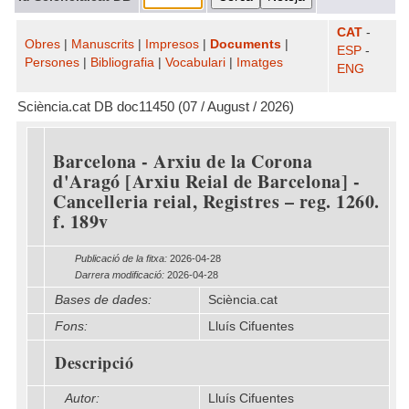
CAT
-
Obres
|
Manuscrits
|
Impresos
|
Documents
|
ESP
-
Persones
|
Bibliografia
|
Vocabulari
|
Imatges
ENG
Sciència.cat DB doc11450 (07 / August / 2026)
Barcelona - Arxiu de la Corona
d'Aragó [Arxiu Reial de Barcelona] -
Cancelleria reial, Registres – reg. 1260.
f. 189v
Publicació de la fitxa:
2026-04-28
Darrera modificació:
2026-04-28
Bases de dades:
Sciència.cat
Fons:
Lluís Cifuentes
Descripció
Autor:
Lluís Cifuentes