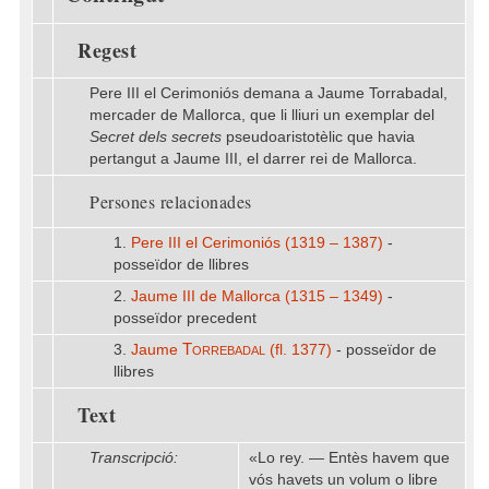
Regest
Pere III el Cerimoniós demana a Jaume Torrabadal,
mercader de Mallorca, que li lliuri un exemplar del
Secret dels secrets
pseudoaristotèlic que havia
pertangut a Jaume III, el darrer rei de Mallorca.
Persones relacionades
1.
Pere III el Cerimoniós (1319 – 1387)
-
posseïdor de llibres
2.
Jaume III de Mallorca (1315 – 1349)
-
posseïdor precedent
Torrebadal
3.
Jaume
(fl. 1377)
- posseïdor de
llibres
Text
Transcripció:
«Lo rey. — Entès havem que
vós havets un volum o libre