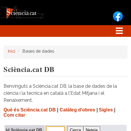
Vés al contingut
Inici
Bases de dades
Sciència.cat DB
Benvinguts a Sciència.cat DB, la base de dades de la
ciència i la tècnica en català a l'Edat Mitjana i el
Renaixement.
Què és Sciència.cat DB
|
Catàleg d'obres
|
Sigles
|
Com citar
Id Sciència.cat DB