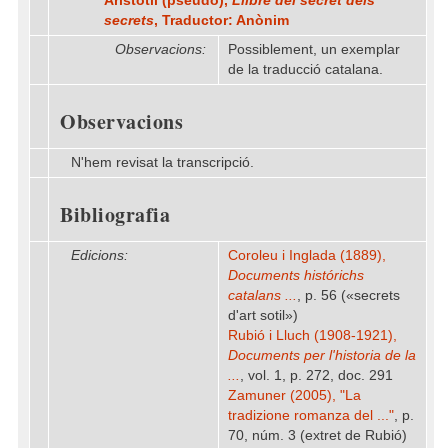
Aristòtil (pseudo),
Llibre del secret dels
secrets
, Traductor: Anònim
Observacions:
Possiblement, un exemplar
de la traducció catalana.
Observacions
N'hem revisat la transcripció.
Bibliografia
Edicions:
Coroleu i Inglada (1889),
Documents histórichs
catalans ...
, p. 56 («secrets
d'art sotil»)
Rubió i Lluch (1908-1921),
Documents per l'historia de la
...
, vol. 1, p. 272, doc. 291
Zamuner (2005), "La
tradizione romanza del ..."
, p.
70, núm. 3 (extret de Rubió)