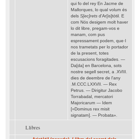
qui fo del rey En Jacme de
Mallorques, lo qual volum és
dels
S[ec]rets
d'Ar[is]tòtil. E
com Nós desigem molt haver
lo dit libre, pregam-vos e
manam, com pus
espressament podem, que·l
nos trametats per lo portador
de la present, totes
escusacions foragitades. —
Da[da] en Barcelona, sots
nostre segell secret, a .XVIII.
dies de deembre de l'any
.M.CCC.LXXVII. — Rex
Petrus. — Dirigitur Jacobo
Torrabadal, mercatori
Majoricarum — Idem
[=Dominus rex misit
signatam]. — Probata».
Llibres