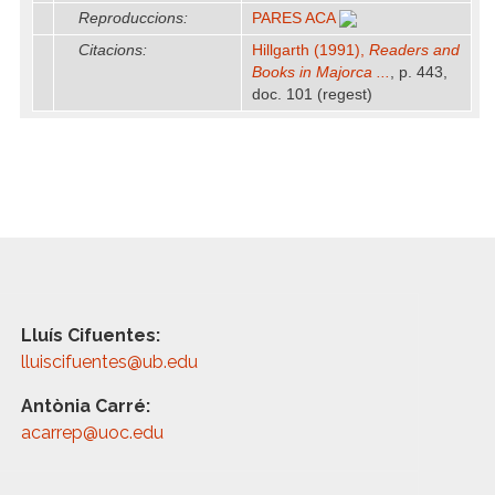
Reproduccions:
PARES ACA
Citacions:
Hillgarth (1991),
Readers and
Books in Majorca ...
, p. 443,
doc. 101 (regest)
Lluís Cifuentes:
lluiscifuentes@ub.edu
Antònia Carré:
acarrep@uoc.edu