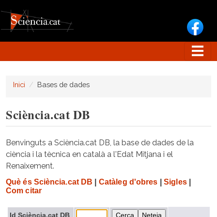
Vés al contingut
Inici
Bases de dades
Sciència.cat DB
Benvinguts a Sciència.cat DB, la base de dades de la
ciència i la tècnica en català a l'Edat Mitjana i el
Renaixement.
Què és Sciència.cat DB
|
Catàleg d'obres
|
Sigles
|
Com citar
Id Sciència.cat DB