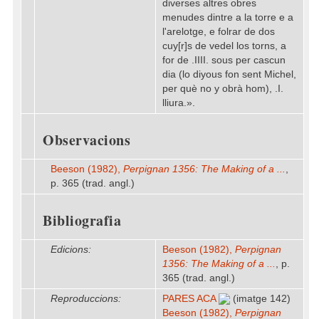
diverses altres obres
menudes dintre a la torre e a
l'arelotge, e folrar de dos
cuy[r]s de vedel los torns, a
for de .IIII. sous per cascun
dia (lo diyous fon sent Michel,
per què no y obrà hom), .I.
lliura.».
Observacions
Beeson (1982),
Perpignan 1356: The Making of a ...
,
p. 365 (trad. angl.)
Bibliografia
Edicions:
Beeson (1982),
Perpignan
1356: The Making of a ...
, p.
365 (trad. angl.)
Reproduccions:
PARES ACA
(imatge 142)
Beeson (1982),
Perpignan