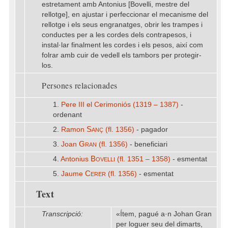
estretament amb Antonius [Bovelli, mestre del
rellotge], en ajustar i perfeccionar el mecanisme del
rellotge i els seus engranatges, obrir les trampes i
conductes per a les cordes dels contrapesos, i
instal·lar finalment les cordes i els pesos, així com
folrar amb cuir de vedell els tambors per protegir-
los.
Persones relacionades
1.
Pere III el Cerimoniós (1319 – 1387)
-
ordenant
Sanç
2.
Ramon
(fl. 1356)
- pagador
Gran
3.
Joan
(fl. 1356)
- beneficiari
Bovelli
4.
Antonius
(fl. 1351 – 1358)
- esmentat
Cerer
5.
Jaume
(fl. 1356)
- esmentat
Text
Transcripció:
«Ítem, pagué a·n Johan Gran
per loguer seu del dimarts,