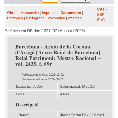
CAT
-
Obres
|
Manuscrits
|
Impresos
|
Documents
|
ESP
-
Persones
|
Bibliografia
|
Vocabulari
|
Imatges
ENG
Sciència.cat DB doc11321 (07 / August / 2026)
Barcelona - Arxiu de la Corona
d'Aragó [Arxiu Reial de Barcelona] -
Reial Patrimoni: Mestre Racional –
vol. 2435, f. 69r
Publicació de la fitxa:
2025-12-02
Darrera modificació:
2026-05-07
Bases de dades:
Sciència.cat, MedCat
Fons:
Altres
Descripció
Autor:
Javier Serna Box / Carmel