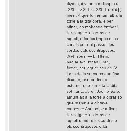
diyous, divenres e disapte a
.XXII., .XXIII. e .XXIIII. del di[t]
mes,74 que fon amunt alt a la
torre a la dita obra, e per
afinar, ab mahestre Anthoni,
l'arelotge e los torns de
aquell, e fer les trapes e les
canals per ont passen les
cordes dels scontrapeses,
.XVI. sous. — [...] Ítem,
pagué a·n Johan Gran,
fuster, per loguer seu de .V.
jorns de la setmana que finà
disapte, primer dia de
octubre, que fon tota la dita
setmana, ab en Jacme Seré,
amunt alt a la torre a obrar so
que manave e dictave
mahestre Anthoni, e a·finar
l'arelotge e los torns de
aquell e metre les cordes e
els scontrapeses e fer