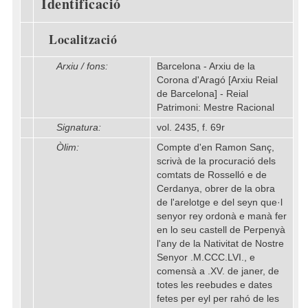
Identificació
Localització
Arxiu / fons:
Barcelona - Arxiu de la
Corona d'Aragó [Arxiu Reial
de Barcelona] - Reial
Patrimoni: Mestre Racional
Signatura:
vol. 2435, f. 69r
Òlim:
Compte d'en Ramon Sanç,
scrivà de la procuració dels
comtats de Rosselló e de
Cerdanya, obrer de la obra
de l'arelotge e del seyn que·l
senyor rey ordonà e manà fer
en lo seu castell de Perpenyà
l'any de la Nativitat de Nostre
Senyor .M.CCC.LVI., e
comensà a .XV. de janer, de
totes les reebudes e dates
fetes per eyl per rahó de les