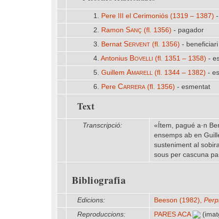
1.
Pere III el Cerimoniós (1319 – 1387)
-
Sanç
2.
Ramon
(fl. 1356)
- pagador
Servent
3.
Bernat
(fl. 1356)
- beneficiari
Bovelli
4.
Antonius
(fl. 1351 – 1358)
- e
Amarell
5.
Guillem
(fl. 1344 – 1382)
- e
Carrera
6.
Pere
(fl. 1356)
- esmentat
Text
Transcripció:
«Ítem, pagué a·n Ber
ensemps ab en Guille
susteniment al sobira
sous per cascuna pare
Bibliografia
Edicions:
Beeson (1982),
Perp
Reproduccions:
PARES ACA
(imat