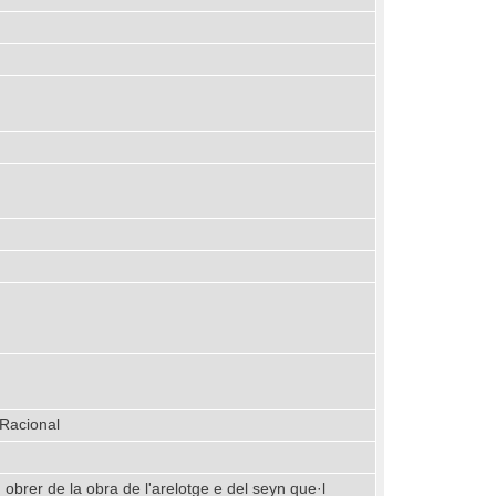
 Racional
brer de la obra de l'arelotge e del seyn que·l