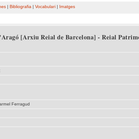
nes
|
Bibliografia
|
Vocabulari
|
Imatges
Aragó [Arxiu Reial de Barcelona] - Reial Patrimo
t
Carmel Ferragud