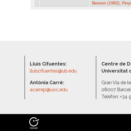
Beeson (1982),
Perp
Lluís Cifuentes:
Centre de D
lluiscifuentes@ub.edu
Universitat
Antònia Carré:
Gran Via de l
acarrep@uoc.edu
08007 Barce
Telèfon: +34 