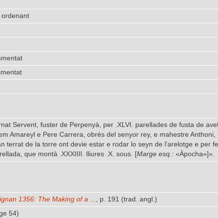
 ordenant
smentat
smentat
nat Servent, fuster de Perpenyà, per .XLVI. parellades de fusta de avet
m Amareyl e Pere Carrera, obrés del senyor rey, e mahestre Anthoni, ma
n terrat de la torre ont devie estar e rodar lo seyn de l'arelotge e per 
llada, que montà .XXXIIII. lliures .X. sous. [
Marge esq.
: «Àpocha»]».
ignan 1356: The Making of a ...
, p. 191 (trad. angl.)
ge 54)