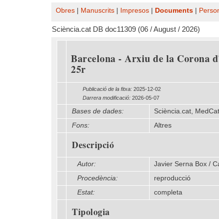
Obres
|
Manuscrits
|
Impresos
|
Documents
|
Perso
Sciència.cat DB doc11309 (06 / August / 2026)
Barcelona - Arxiu de la Corona d'
25r
Publicació de la fitxa:
2025-12-02
Darrera modificació:
2026-05-07
Bases de dades:
Sciència.cat, MedCa
Fons:
Altres
Descripció
Autor:
Javier Serna Box / 
Procedència:
reproducció
Estat:
completa
Tipologia