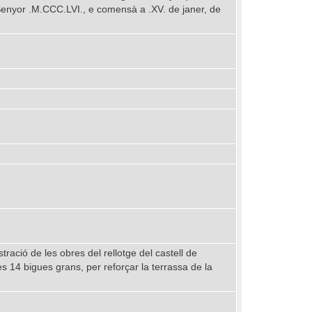
 Senyor .M.CCC.LVI., e comensà a .XV. de janer, de
ració de les obres del rellotge del castell de
es 14 bigues grans, per reforçar la terrassa de la