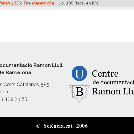
ignan 1356: The Making of a ...
, p. 190 (facs. en b/n)
ocumentació Ramon Llull
 de Barcelona
es Corts Catalanes, 585
lona
93 402 09 65
© Sciència.cat 2006