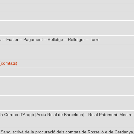
– Fuster – Pagament – Rellotge – Rellotger – Torre
(comtats)
 la Corona d'Aragó [Arxiu Reial de Barcelona] - Reial Patrimoni: Mestre
nç, scrivà de la procuració dels comtats de Rosselló e de Cerdanya, o