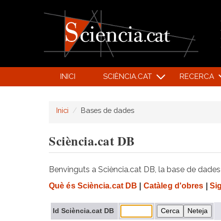
INICI
SCIÈNCIA.CAT
RECERCA
Inici
Bases de dades
Sciència.cat DB
Benvinguts a Sciència.cat DB, la base de dades d
Què és Sciència.cat DB
|
Catàleg d'obres
|
Si
Id Sciència.cat DB