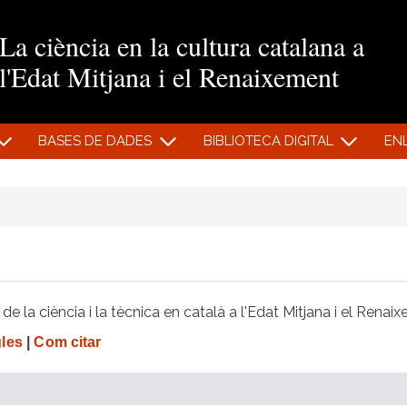
Vés al contingut
La ciència en la cultura catalana a
l'Edat Mitjana i el Renaixement
BASES DE DADES
BIBLIOTECA DIGITAL
EN
e la ciència i la tècnica en català a l'Edat Mitjana i el Renai
gles
|
Com citar