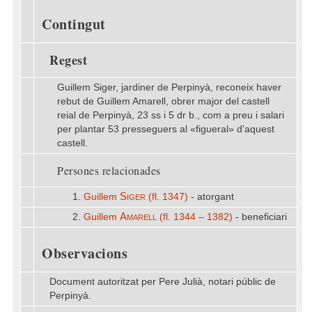
Contingut
Regest
Guillem Siger, jardiner de Perpinyà, reconeix haver
rebut de Guillem Amarell, obrer major del castell
reial de Perpinyà, 23 ss i 5 dr b., com a preu i salari
per plantar 53 presseguers al «figueral» d'aquest
castell.
Persones relacionades
Siger
1.
Guillem
(fl. 1347)
- atorgant
Amarell
2.
Guillem
(fl. 1344 – 1382)
- beneficiari
Observacions
Document autoritzat per Pere Julià, notari públic de
Perpinyà.