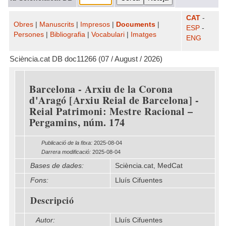
CAT
-
Obres
|
Manuscrits
|
Impresos
|
Documents
|
ESP
-
Persones
|
Bibliografia
|
Vocabulari
|
Imatges
ENG
Sciència.cat DB doc11266 (07 / August / 2026)
Barcelona - Arxiu de la Corona
d'Aragó [Arxiu Reial de Barcelona] -
Reial Patrimoni: Mestre Racional –
Pergamins, núm. 174
Publicació de la fitxa:
2025-08-04
Darrera modificació:
2025-08-04
Bases de dades:
Sciència.cat, MedCat
Fons:
Lluís Cifuentes
Descripció
Autor:
Lluís Cifuentes