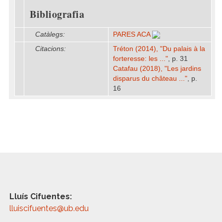
Bibliografia
Catàlegs:
PARES ACA
Citacions:
Tréton (2014), "Du palais à la
forteresse: les ..."
, p. 31
Catafau (2018), "Les jardins
disparus du château ..."
, p.
16
Lluís Cifuentes:
lluiscifuentes@ub.edu