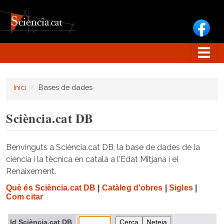
Vés al contingut
Inici
Bases de dades
Sciència.cat DB
Benvinguts a Sciència.cat DB, la base de dades de la
ciència i la tècnica en català a l'Edat Mitjana i el
Renaixement.
Què és Sciència.cat DB
|
Catàleg d'obres
|
Sigles
|
Com citar
Id Sciència.cat DB