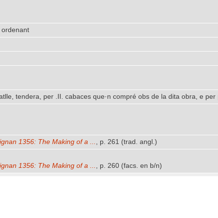
 ordenant
lle, tendera, per .II. cabaces que·n compré obs de la dita obra, e per po
ignan 1356: The Making of a ...
, p. 261 (trad. angl.)
ignan 1356: The Making of a ...
, p. 260 (facs. en b/n)