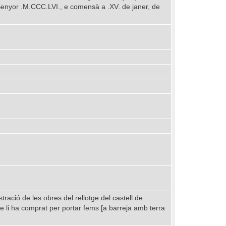
 Senyor .M.CCC.LVI., e comensà a .XV. de janer, de
ració de les obres del rellotge del castell de
ue li ha comprat per portar fems [a barreja amb terra