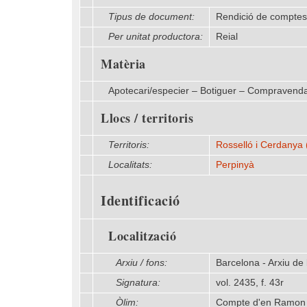
Tipus de document:
Rendició de comptes
Per unitat productora:
Reial
Matèria
Apotecari/especier – Botiguer – Compravenda 
Llocs / territoris
Territoris:
Rosselló i Cerdanya 
Localitats:
Perpinyà
Identificació
Localització
Arxiu / fons:
Barcelona - Arxiu de
Signatura:
vol. 2435, f. 43r
Òlim:
Compte d'en Ramon Sa