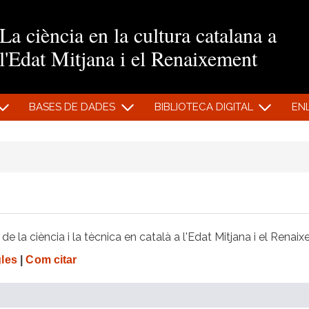
Vés al contingut
La ciència en la cultura catalana a
l'Edat Mitjana i el Renaixement
BASES DE DADES
BIBLIOTECA DIGITAL
EN
e la ciència i la tècnica en català a l'Edat Mitjana i el Renai
gles
|
Com citar