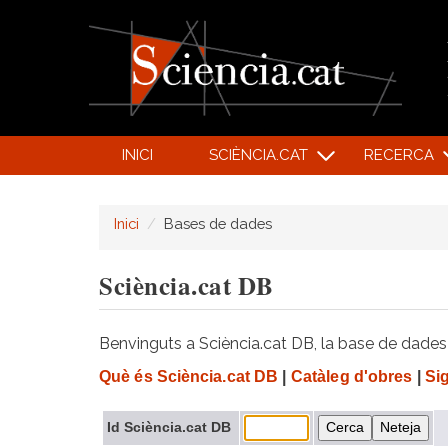
INICI
SCIÈNCIA.CAT
RECERCA
Inici
Bases de dades
Sciència.cat DB
Benvinguts a Sciència.cat DB, la base de dades d
Què és Sciència.cat DB
|
Catàleg d'obres
|
Si
Id Sciència.cat DB