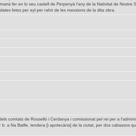
manà fer en lo seu castell de Perpenyà l'any de la Nativitat de Nostre
dates fetes per eyl per rahó de les messions de la dita obra.
ls comtats de Rosselló i Cerdanya i comissionat pel rei per a l'administ
 b. a Na Batlle, tendera [i apotecària] de la ciutat, per dos cabassos q