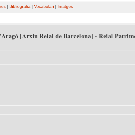
nes
|
Bibliografia
|
Vocabulari
|
Imatges
Aragó [Arxiu Reial de Barcelona] - Reial Patrimo
t