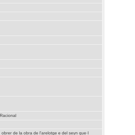
 Racional
brer de la obra de l'arelotge e del seyn que·l