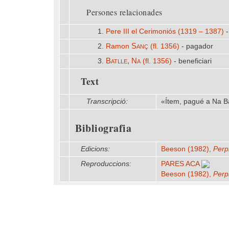
Persones relacionades
1.
Pere III el Cerimoniós (1319 – 1387)
-
Sanç
2.
Ramon
(fl. 1356)
- pagador
Batlle, Na
3.
(fl. 1356)
- beneficiari
Text
Transcripció:
«Ítem, pagué a Na Bat
Bibliografia
Edicions:
Beeson (1982),
Perp
Reproduccions:
PARES ACA
Beeson (1982),
Perp