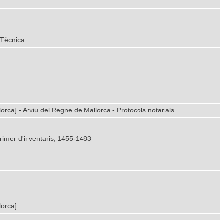
 Tècnica
orca] - Arxiu del Regne de Mallorca - Protocols notarials
primer d'inventaris, 1455-1483
lorca]