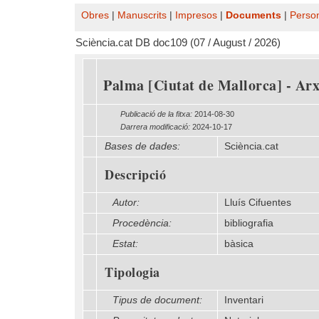
Obres
|
Manuscrits
|
Impresos
|
Documents
|
Perso
Sciència.cat DB doc109 (07 / August / 2026)
Palma [Ciutat de Mallorca] - Arxi
Publicació de la fitxa:
2014-08-30
Darrera modificació:
2024-10-17
Bases de dades:
Sciència.cat
Descripció
Autor:
Lluís Cifuentes
Procedència:
bibliografia
Estat:
bàsica
Tipologia
Tipus de document:
Inventari