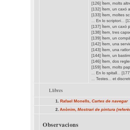
[126] Ítem, molts alt
[132] Ítem, un caxó a
[133] Ítem, moltes sc
... En lo scriptori... 
[137] Ítem, un caxó 
[138] Ítem, tres cap
[139] Ítem, un compà
[142] Ítem, una serv
[143] Ítem, una ratlo
[144] Ítem, un bastim
[146] Ítem, dos regle
[159] Ítem, molts pap
... En lo spitall... [
... Testes... et disc
Llibres
1.
Rafael Monells,
Cartes de navegar
2.
Anònim,
Mostrari de pintura (refer
Observacions