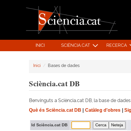
INICI
SCIÈNCIA.CAT
RECERCA
Inici
Bases de dades
Sciència.cat DB
Benvinguts a Sciència.cat DB, la base de dades d
Què és Sciència.cat DB
|
Catàleg d'obres
|
Si
Id Sciència.cat DB