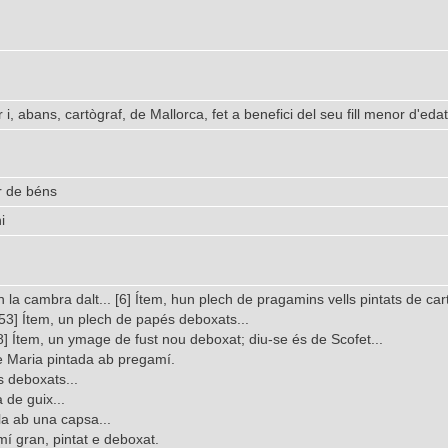
i, abans, cartògraf, de Mallorca, fet a benefici del seu fill menor d'edat
r de béns
i
en la cambra dalt... [6] Ítem, hun plech de pragamins vells pintats de ca
 [53] Ítem, un plech de papés deboxats...
[98] Ítem, un ymage de fust nou deboxat; diu-se és de Scofet...
e Maria pintada ab pregamí.
s deboxats...
 de guix...
la ab una capsa...
mí gran, pintat e deboxat.