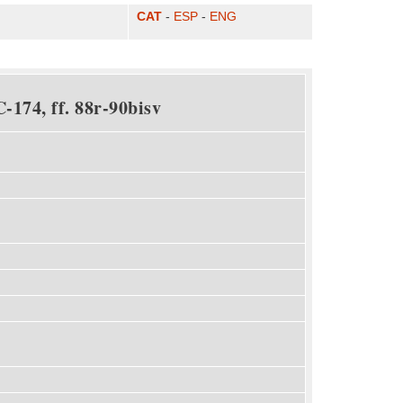
CAT
-
ESP
-
ENG
-174, ff. 88r-90bisv