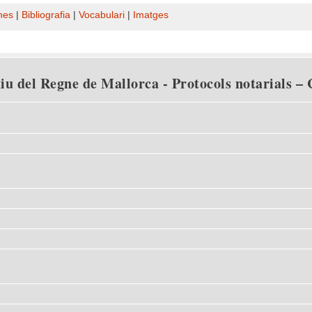
nes
|
Bibliografia
|
Vocabulari
|
Imatges
u del Regne de Mallorca - Protocols notarials – C