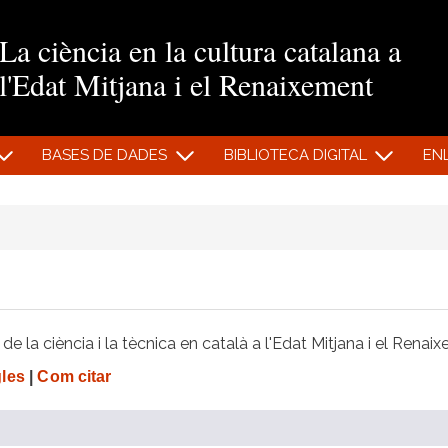
Vés al contingut
La ciència en la cultura catalana a
l'Edat Mitjana i el Renaixement
BASES DE DADES
BIBLIOTECA DIGITAL
EN
e la ciència i la tècnica en català a l'Edat Mitjana i el Renai
gles
|
Com citar