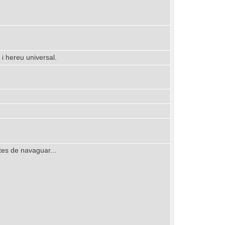
 i hereu universal.
rtes de navaguar...