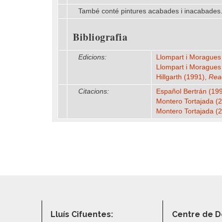
També conté pintures acabades i inacabades
Bibliografia
Edicions:
Llompart i Moragues 
Llompart i Moragues
Hillgarth (1991),
Read
Citacions:
Español Bertrán (1997
Montero Tortajada (2
Montero Tortajada (
Lluís Cifuentes:
Centre de D