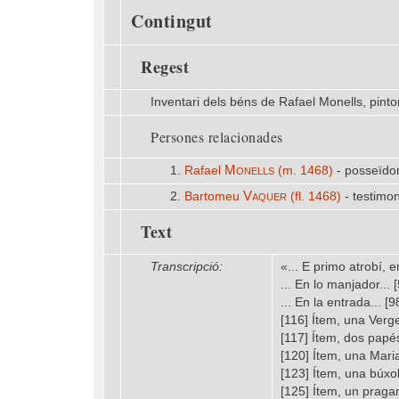
Contingut
Regest
Inventari dels béns de Rafael Monells, pintor 
Persones relacionades
Monells
1.
Rafael
(m. 1468)
- posseïdo
Vaquer
2.
Bartomeu
(fl. 1468)
- testimon
Text
Transcripció:
«... E primo atrobí, 
... En lo manjador...
... En la entrada... 
[116] Ítem, una Verg
[117] Ítem, dos papé
[120] Ítem, una Maria
[123] Ítem, una búxo
[125] Ítem, un praga