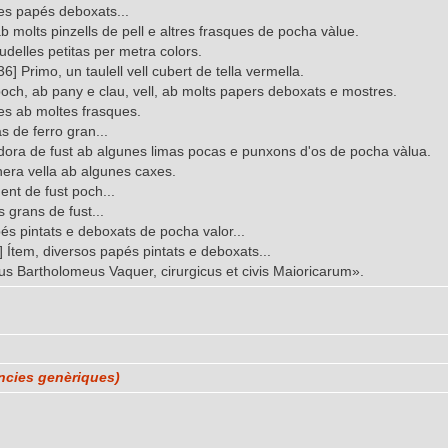
res papés deboxats...
b molts pinzells de pell e altres frasques de pocha vàlue.
udelles petitas per metra colors.
[136] Primo, un taulell vell cubert de tella vermella.
poch, ab pany e clau, vell, ab molts papers deboxats e mostres.
ses ab moltes frasques.
s de ferro gran...
idora de fust ab algunes limas pocas e punxons d'os de pocha vàlua.
nera vella ab algunes caxes.
ent de fust poch...
s grans de fust...
és pintats e deboxats de pocha valor...
177] Ítem, diversos papés pintats e deboxats...
retus Bartholomeus Vaquer, cirurgicus et civis Maioricarum».
ències genèriques)