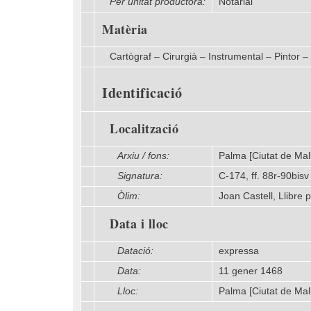
Per unitat productora:
Notarial
Matèria
Cartògraf – Cirurgià – Instrumental – Pintor –
Identificació
Localització
Arxiu / fons:
Palma [Ciutat de Mall
Signatura:
C-174, ff. 88r-90bisv
Òlim:
Joan Castell, Llibre 
Data i lloc
Datació:
expressa
Data:
11 gener 1468
Lloc:
Palma [Ciutat de Mal