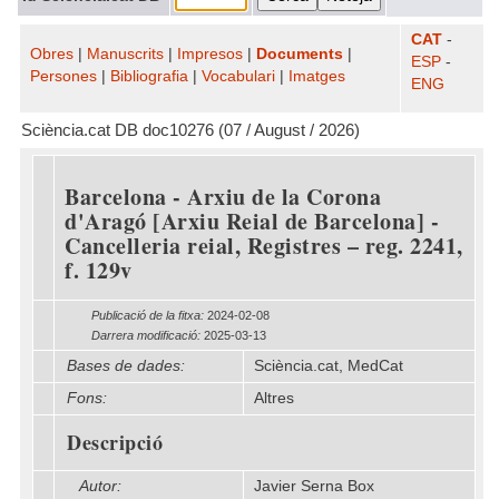
CAT
-
Obres
|
Manuscrits
|
Impresos
|
Documents
|
ESP
-
Persones
|
Bibliografia
|
Vocabulari
|
Imatges
ENG
Sciència.cat DB doc10276 (07 / August / 2026)
Barcelona - Arxiu de la Corona
d'Aragó [Arxiu Reial de Barcelona] -
Cancelleria reial, Registres – reg. 2241,
f. 129v
Publicació de la fitxa:
2024-02-08
Darrera modificació:
2025-03-13
Bases de dades:
Sciència.cat, MedCat
Fons:
Altres
Descripció
Autor:
Javier Serna Box