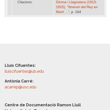
Citacions:
Girona i Llagostera (1913-
1915), "Itinerari del Rey en
Martí ..."
, p. 164
Lluís Cifuentes:
lluiscifuentes@ub.edu
Antònia Carré:
acarrep@uoc.edu
Centre de Documentació Ramon Llull