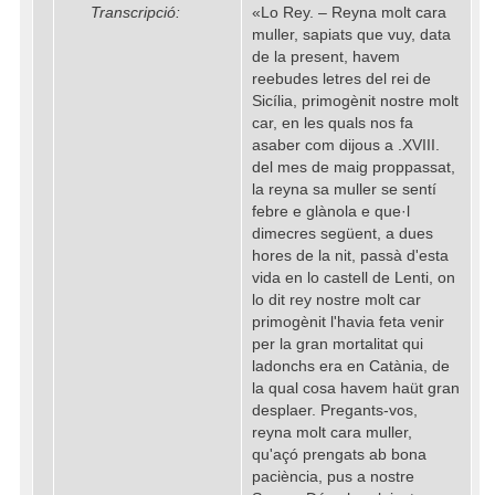
Transcripció:
«Lo Rey. – Reyna molt cara
muller, sapiats que vuy, data
de la present, havem
reebudes letres del rei de
Sicília, primogènit nostre molt
car, en les quals nos fa
asaber com dijous a .XVIII.
del mes de maig proppassat,
la reyna sa muller se sentí
febre e glànola e que·l
dimecres següent, a dues
hores de la nit, passà d'esta
vida en lo castell de Lenti, on
lo dit rey nostre molt car
primogènit l'havia feta venir
per la gran mortalitat qui
ladonchs era en Catània, de
la qual cosa havem haüt gran
desplaer. Pregants-vos,
reyna molt cara muller,
qu'açó prengats ab bona
paciència, pus a nostre