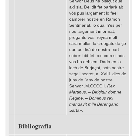
Senyor Déus ha plaiçut que
axí sia. Del dit fet parlarà ab
vós pus largament lo feel
cambrer nostre en Ramon
Sentmenat, lo qual n'és per
nós largament informat,
pregants-vos, reyna molt
cara muller, lo creegats de ço
que us dirà de nostra part
sobre·l dit fet, axí com si nós
vos ho dehiem. Dada en lo
loch de Burjaçot, sots nostre
segell secret, a .XVIII. dies de
juny de l'any de nostre
Senyor .M.CCCC.I.
Rex
Martinus. – Dirigitur domne
Regine. – Dominus rex
mandavit mihi Berengario
Sarta
».
Bibliografia