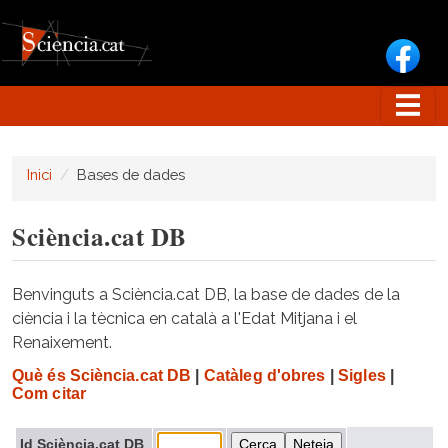
Vés al contingut
Inici
Bases de dades
Sciència.cat DB
Benvinguts a Sciència.cat DB, la base de dades de la
ciència i la tècnica en català a l'Edat Mitjana i el
Renaixement.
Què és Sciència.cat DB
|
Catàleg d'obres
|
Sigles
|
Com citar
Id Sciència.cat DB