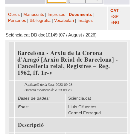
CAT
-
Obres
|
Manuscrits
|
Impresos
|
Documents
|
ESP
-
Persones
|
Bibliografia
|
Vocabulari
|
Imatges
ENG
Sciència.cat DB doc10149 (07 / August / 2026)
Barcelona - Arxiu de la Corona
d'Aragó [Arxiu Reial de Barcelona] -
Cancelleria reial, Registres – Reg.
1962, ff. 1r-v
Publicació de la fitxa:
2023-09-28
Darrera modificació:
2023-09-28
Bases de dades:
Sciència.cat
Fons:
Lluís Cifuentes
Carmel Ferragud
Descripció