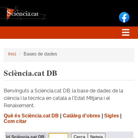
Vés al contingut
Inici
Bases de dades
Sciència.cat DB
Benvinguts a Sciència.cat DB, la base de dades de la
ciència i la tècnica en català a l'Edat Mitjana i el
Renaixement.
Què és Sciència.cat DB
|
Catàleg d'obres
|
Sigles
|
Com citar
Id Sciència.cat DB