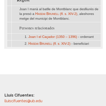
Joan I manà al batlle de Montblanc que deslliurés de
Hasdai Brunell
la presó a
(fl. s. XIV-2)
, aleshores
metge del municipi de Montblanc.
Persones relacionades
1.
Joan I el Caçador (1350 – 1396)
- ordenant
Hasdai Brunell
2.
(fl. s. XIV-2)
- beneficiari
Lluís Cifuentes:
lluiscifuentes@ub.edu