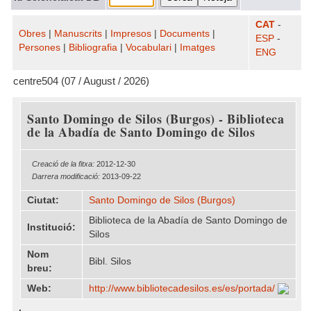
CAT
-
Obres
|
Manuscrits
|
Impresos
|
Documents
|
ESP
-
Persones
|
Bibliografia
|
Vocabulari
|
Imatges
ENG
centre504 (07 / August / 2026)
Santo Domingo de Silos (Burgos) - Biblioteca
de la Abadía de Santo Domingo de Silos
Creació de la fitxa:
2012-12-30
Darrera modificació:
2013-09-22
Ciutat:
Santo Domingo de Silos (Burgos)
Biblioteca de la Abadía de Santo Domingo de
Institució:
Silos
Nom
Bibl. Silos
breu:
Web:
http:/​/​www.bibliotecadesilos.es/​es/​portada/​