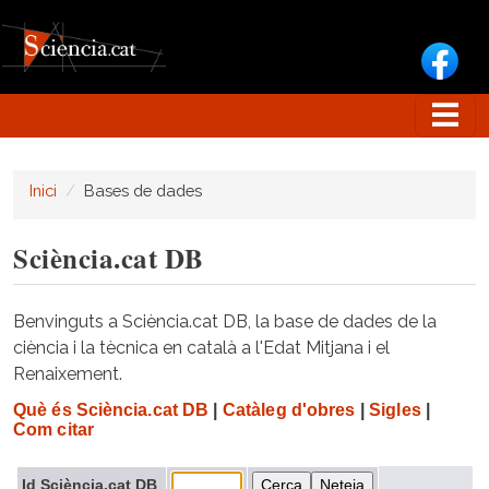
Vés al contingut
Inici
Bases de dades
Sciència.cat DB
Benvinguts a Sciència.cat DB, la base de dades de la
ciència i la tècnica en català a l'Edat Mitjana i el
Renaixement.
Què és Sciència.cat DB
|
Catàleg d'obres
|
Sigles
|
Com citar
Id Sciència.cat DB