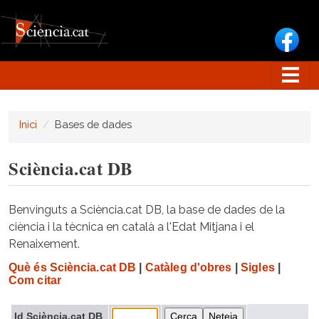
Vés al contingut
Inici
Bases de dades
Sciència.cat DB
Benvinguts a Sciència.cat DB, la base de dades de la
ciència i la tècnica en català a l'Edat Mitjana i el
Renaixement.
Què és Sciència.cat DB
|
Catàleg d'obres
|
Sigles
|
Com citar
Id Sciència.cat DB