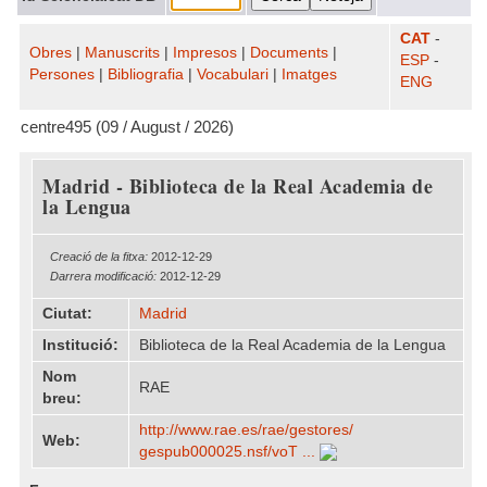
CAT
-
Obres
|
Manuscrits
|
Impresos
|
Documents
|
ESP
-
Persones
|
Bibliografia
|
Vocabulari
|
Imatges
ENG
centre495 (09 / August / 2026)
Madrid - Biblioteca de la Real Academia de
la Lengua
Creació de la fitxa:
2012-12-29
Darrera modificació:
2012-12-29
Ciutat:
Madrid
Institució:
Biblioteca de la Real Academia de la Lengua
Nom
RAE
breu:
http:/​/​www.rae.es/​rae/​gestores/​
Web:
gespub000025.nsf/​voT ...