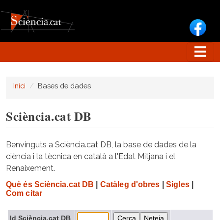
Vés al contingut
Inici
Bases de dades
Sciència.cat DB
Benvinguts a Sciència.cat DB, la base de dades de la
ciència i la tècnica en català a l'Edat Mitjana i el
Renaixement.
Què és Sciència.cat DB
|
Catàleg d'obres
|
Sigles
|
Com citar
Id Sciència.cat DB