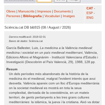
CAT
-
Obres
|
Manuscrits
|
Impresos
|
Documents
|
ESP
-
Persones
|
Bibliografia
|
Vocabulari
|
Imatges
ENG
Sciència.cat DB bib915 (08 / August / 2026)
Darrera modificació:
2018-02-01
Bases de dades:
Sciència.cat
García Ballester, Luis,
La medicina a la València medieval:
medicina i societat en un país medieval mediterrani
, València,
Edicions Alfons el Magnànim - Institució Valenciana d'Estudis i
Investigació (Descobrim el País Valencià, 29), 1988, 128 pp.
Resum
Un dels períodes més abandonats de la història de la
medicina és el medieval, malgrat l'evident interés que avui
desvetla. València apareix com un lloc d'Europa mediterrània
on la societat medieval es mostrà en tota la seua
complexitat, derivada de la coexistència, en un mateix
territori, de gents pertanyents a les tres grans cultures
mediterrànies: la islàmica, la jueva i la cristiana. Això va dotar