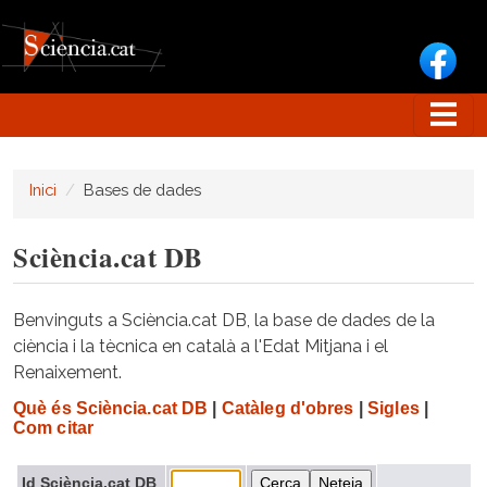
Vés al contingut
Inici
Bases de dades
Sciència.cat DB
Benvinguts a Sciència.cat DB, la base de dades de la
ciència i la tècnica en català a l'Edat Mitjana i el
Renaixement.
Què és Sciència.cat DB
|
Catàleg d'obres
|
Sigles
|
Com citar
Id Sciència.cat DB