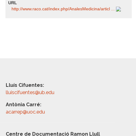
URL
http:/​/​www.raco.cat/​index.php/​AnalesMedicina/​articl ...
Lluís Cifuentes:
lluiscifuentes@ub.edu
Antònia Carré:
acarrep@uoc.edu
Centre de Documentació Ramon Llull