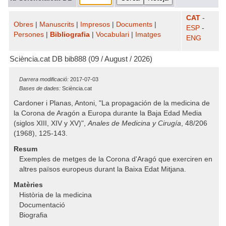
CAT
-
Obres
|
Manuscrits
|
Impresos
|
Documents
|
ESP
-
Persones
|
Bibliografia
|
Vocabulari
|
Imatges
ENG
Sciència.cat DB bib888 (09 / August / 2026)
Darrera modificació:
2017-07-03
Bases de dades:
Sciència.cat
Cardoner i Planas, Antoni, "La propagación de la medicina de
la Corona de Aragón a Europa durante la Baja Edad Media
(siglos XIII, XIV y XV)",
Anales de Medicina y Cirugía
, 48/206
(1968), 125-143.
Resum
Exemples de metges de la Corona d'Aragó que exerciren en
altres països europeus durant la Baixa Edat Mitjana.
Matèries
Història de la medicina
Documentació
Biografia