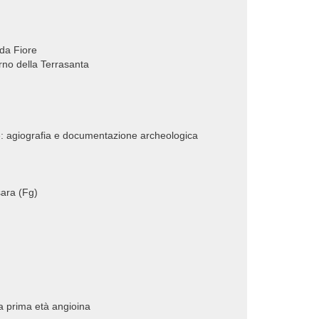
 da Fiore
erno della Terrasanta
le: agiografia e documentazione archeologica
sara (Fg)
lla prima età angioina