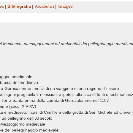
es
|
Bibliografia
|
Vocabulari
|
Imatges
Medioevo: paesaggi umani ed ambientali del pellegrinaggio meridion
naggio meridionale
e ebraica del medioevo
 a Gerusalemme: motivi di un viaggio e di una ragione d´essere
ellegrini pregiubilari: riflessioni e ipotesi alla luce di fonti e testimonia
in Terra Santa prima della caduta di Gerusalemme nel 1187
emme (secc. XIV-XV)
hità e medioevo: I casi di Cimitile e della grotta di San Michele ad Oleva
i un pellegrino dell´XI secolo
nel Mezzogiorno medievale
ve del pellegrinaggio medievale