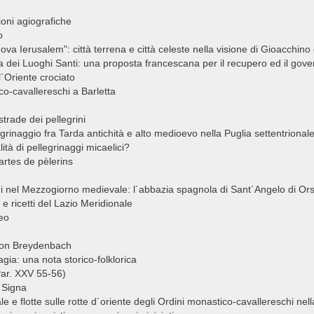
zioni agiografiche
o
a Ierusalem": città terrena e città celeste nella visione di Gioacchino
sta dei Luoghi Santi: una proposta francescana per il recupero ed il gov
l´Oriente crociato
co-cavallereschi a Barletta
strade dei pellegrini
grinaggio fra Tarda antichità e alto medioevo nella Puglia settentriona
ità di pellegrinaggi micaelici?
artes de pèlerins
ni nel Mezzogiorno medievale: l´abbazia spagnola di Sant´Angelo di Or
e ricetti del Lazio Meridionale
neo
von Breydenbach
gia: una nota storico-folklorica
ar. XXV 55-56)
 Signa
onale e flotte sulle rotte d´oriente degli Ordini monastico-cavallereschi ne