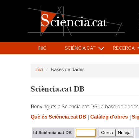
INICI
SCIÈNCIA.CAT
RECERCA
Inici
Bases de dades
Sciència.cat DB
Benvinguts a Sciència.cat DB, la base de dades d
Què és Sciència.cat DB
|
Catàleg d'obres
|
Si
Id Sciència.cat DB