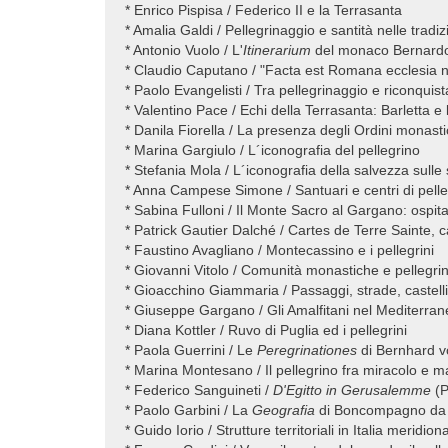
* Enrico Pispisa / Federico II e la Terrasanta
* Amalia Galdi / Pellegrinaggio e santità nelle tradi
* Antonio Vuolo / L'
Itinerarium
del monaco Bernard
* Claudio Caputano / "Facta est Romana ecclesia nov
* Paolo Evangelisti / Tra pellegrinaggio e riconqui
* Valentino Pace / Echi della Terrasanta: Barletta e 
* Danila Fiorella / La presenza degli Ordini monasti
* Marina Gargiulo / L´iconografia del pellegrino
* Stefania Mola / L´iconografia della salvezza sulle 
* Anna Campese Simone / Santuari e centri di pelle
* Sabina Fulloni / Il Monte Sacro al Gargano: ospital
* Patrick Gautier Dalché / Cartes de Terre Sainte, c
* Faustino Avagliano / Montecassino e i pellegrini
* Giovanni Vitolo / Comunità monastiche e pellegri
* Gioacchino Giammaria / Passaggi, strade, castelli 
* Giuseppe Gargano / Gli Amalfitani nel Mediterra
* Diana Kottler / Ruvo di Puglia ed i pellegrini
* Paola Guerrini / Le
Peregrinationes
di Bernhard 
* Marina Montesano / Il pellegrino fra miracolo e ma
* Federico Sanguineti /
D'Egitto in Gerusalemme
(P
* Paolo Garbini / La
Geografia
di Boncompagno da
* Guido Iorio / Strutture territoriali in Italia meridi