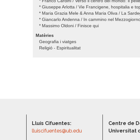
* Franco Cardini / Verso il centro del mondo: il pell
* Giuseppe Arlotta / Vie Francigene, hospitalia e top
* Maria Grazia Mele & Anna Maria Oliva / La Sardegn
* Giancarlo Andenna / In cammino nel Mezzogior
* Massimo Oldoni / Finisce qui
Matèries
Geografia i viatges
Religió - Espiritualitat
Lluís Cifuentes:
Centre de D
lluiscifuentes@ub.edu
Universitat