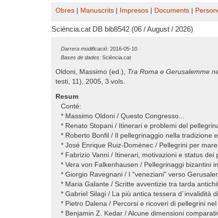
Obres
|
Manuscrits
|
Impresos
|
Documents
|
Person
Sciència.cat DB bib8542 (06 / August / 2026)
Darrera modificació:
2016-05-10
Bases de dades:
Sciència.cat
Oldoni, Massimo (ed.),
Tra Roma e Gerusalemme nel 
testi, 11), 2005, 3 vols.
Resum
Conté:
* Massimo Oldoni / Questo Congresso...
* Renato Stopani / Itinerari e problemi del pellegri
* Roberto Bonfil / Il pellegrinaggio nella tradizion
* José Enrique Ruiz-Domènec / Pellegrini per mare
* Fabrizio Vanni / Itinerari, motivazioni e status dei p
* Vera von Falkenhausen / Pellegrinaggi bizantini 
* Giorgio Ravegnani / I "veneziani" verso Gerusal
* Maria Galante / Scritte avventizie tra tarda antic
* Gabriel Silagi / La più antica tessera d´invalidità d
* Pietro Dalena / Percorsi e ricoveri di pellegrini 
* Benjamin Z. Kedar / Alcune dimensioni comparati