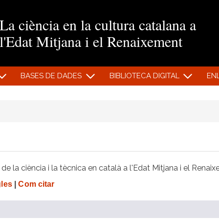
Vés al contingut
La ciència en la cultura catalana a
l'Edat Mitjana i el Renaixement
BASES DE DADES
BIBLIOTECA DIGITAL
EN
e la ciència i la tècnica en català a l'Edat Mitjana i el Renai
gles
|
Com citar