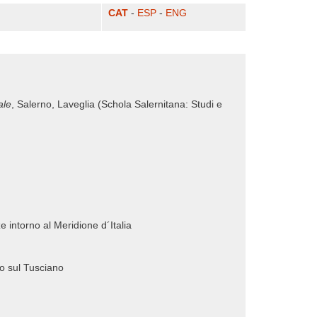
CAT
-
ESP
-
ENG
ale
, Salerno, Laveglia (Schola Salernitana: Studi e
nze intorno al Meridione d´Italia
no sul Tusciano