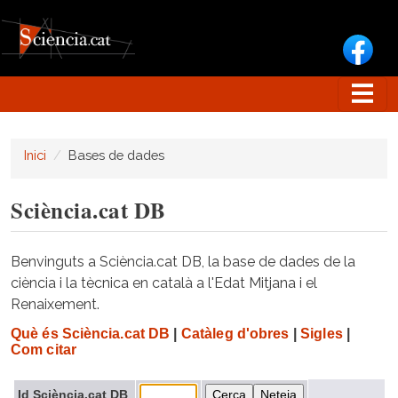
Vés al contingut
Inici
Bases de dades
Sciència.cat DB
Benvinguts a Sciència.cat DB, la base de dades de la
ciència i la tècnica en català a l'Edat Mitjana i el
Renaixement.
Què és Sciència.cat DB
|
Catàleg d'obres
|
Sigles
|
Com citar
Id Sciència.cat DB