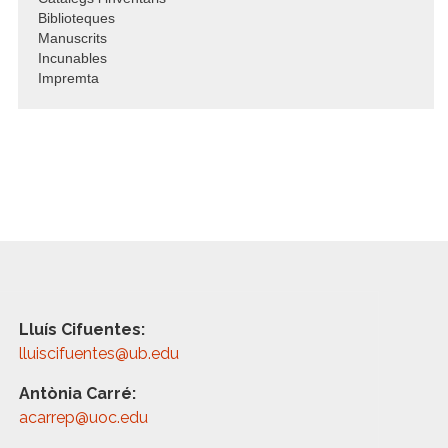
Biblioteques
Manuscrits
Incunables
Impremta
Lluís Cifuentes:
lluiscifuentes@ub.edu
Antònia Carré:
acarrep@uoc.edu