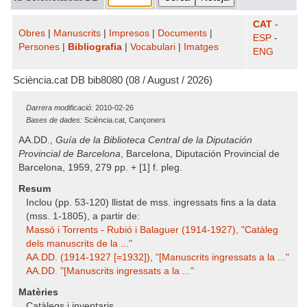
CAT
-
Obres
|
Manuscrits
|
Impresos
|
Documents
|
ESP
-
Persones
|
Bibliografia
|
Vocabulari
|
Imatges
ENG
Sciència.cat DB bib8080 (08 / August / 2026)
Darrera modificació:
2010-02-26
Bases de dades:
Sciència.cat, Cançoners
AA.DD.,
Guía de la Biblioteca Central de la Diputación
Provincial de Barcelona
, Barcelona, Diputación Provincial de
Barcelona, 1959, 279 pp. + [1] f. pleg.
Resum
Inclou (pp. 53-120) llistat de mss. ingressats fins a la data
(mss. 1-1805), a partir de:
Massó i Torrents - Rubió i Balaguer (1914-1927), "Catàleg
dels manuscrits de la ..."
AA.DD. (1914-1927 [=1932]), "[Manuscrits ingressats a la ..."
AA.DD. "[Manuscrits ingressats a la ..."
Matèries
Catàlegs i inventaris