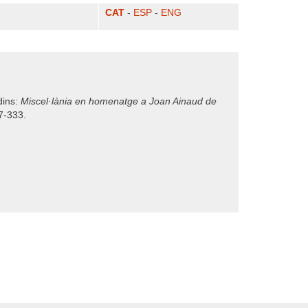
CAT
-
ESP
-
ENG
dins:
Miscel·lània en homenatge a Joan Ainaud de
27-333.