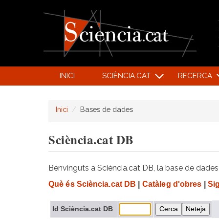
INICI
SCIÈNCIA.CAT
RECERCA
Inici
Bases de dades
Sciència.cat DB
Benvinguts a Sciència.cat DB, la base de dades d
Què és Sciència.cat DB
|
Catàleg d'obres
|
Si
Id Sciència.cat DB