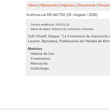
Obres
|
Manuscrits
|
Impresos
|
Documents
|
Person
Sciència.cat DB bib7702 (05 / August / 2026)
Darrera modificació:
2010-01-29
Bases de dades:
Sciència.cat, Cançoners, Eiximenis
Coll i Rosell, Gaspar, "La il·luminació de manuscrits
Lasarte
, Barcelona, Publicacions de l'Abadia de Monts
Matèries
Història de l'art
Il·lustracions
Manuscrits
Codicologia