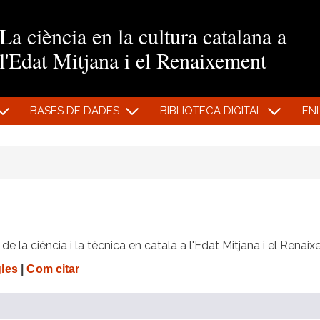
Vés al contingut
La ciència en la cultura catalana a
l'Edat Mitjana i el Renaixement
BASES DE DADES
BIBLIOTECA DIGITAL
EN
e la ciència i la tècnica en català a l'Edat Mitjana i el Renai
gles
|
Com citar