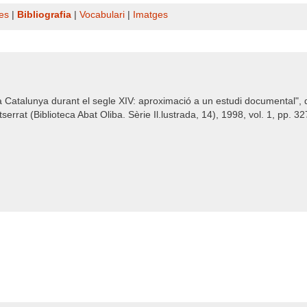
es
|
Bibliografia
|
Vocabulari
|
Imatges
 a Catalunya durant el segle XIV: aproximació a un estudi documental", 
errat (Biblioteca Abat Oliba. Sèrie Il.lustrada, 14), 1998, vol. 1, pp. 3