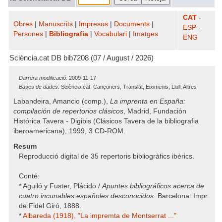
CAT
-
Obres
|
Manuscrits
|
Impresos
|
Documents
|
ESP
-
Persones
|
Bibliografia
|
Vocabulari
|
Imatges
ENG
Sciència.cat DB bib7208 (07 / August / 2026)
Darrera modificació:
2009-11-17
Bases de dades:
Sciència.cat, Cançoners, Translat, Eiximenis, Llull, Altres
Labandeira, Amancio (comp.),
La imprenta en España:
compilación de repertorios clásicos
, Madrid, Fundación
Histórica Tavera - Digibis (Clásicos Tavera de la bibliografia
iberoamericana), 1999, 3 CD-ROM.
Resum
Reproducció digital de 35 repertoris bibliogràfics ibèrics.
Conté:
* Aguiló y Fuster, Plácido /
Apuntes bibliográficos acerca de
cuatro incunables españoles desconocidos
. Barcelona: Impr.
de Fidel Giró, 1888.
*
Albareda (1918), "La impremta de Montserrat ..."