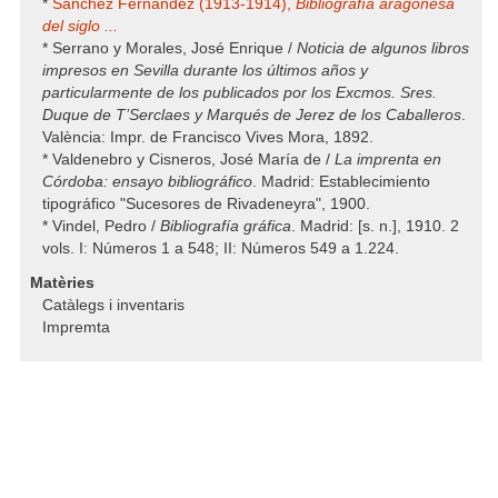
*
Sánchez Fernández (1913-1914),
Bibliografía aragonesa
del siglo ...
* Serrano y Morales, José Enrique /
Noticia de algunos libros
impresos en Sevilla durante los últimos años y
particularmente de los publicados por los Excmos. Sres.
Duque de T’Serclaes y Marqués de Jerez de los Caballeros
.
València: Impr. de Francisco Vives Mora, 1892.
* Valdenebro y Cisneros, José María de /
La imprenta en
Córdoba: ensayo bibliográfico
. Madrid: Establecimiento
tipográfico "Sucesores de Rivadeneyra", 1900.
* Vindel, Pedro /
Bibliografía gráfica
. Madrid: [s. n.], 1910. 2
vols. I: Números 1 a 548; II: Números 549 a 1.224.
Matèries
Catàlegs i inventaris
Impremta