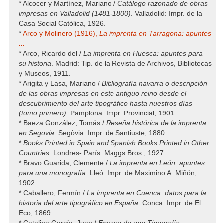
* Alcocer y Martínez, Mariano /
Catálogo razonado de obras
impresas en Valladolid (1481-1800)
. Valladolid: Impr. de la
Casa Social Católica, 1926.
*
Arco y Molinero (1916),
La imprenta en Tarragona: apuntes
...
* Arco, Ricardo del /
La imprenta en Huesca: apuntes para
su historia
. Madrid: Tip. de la Revista de Archivos, Bibliotecas
y Museos, 1911.
* Arigita y Lasa, Mariano /
Bibliografía navarra o descripción
de las obras impresas en este antiguo reino desde el
descubrimiento del arte tipográfico hasta nuestros días
(tomo primero)
. Pamplona: Impr. Provincial, 1901.
* Baeza González, Tomás /
Reseña histórica de la imprenta
en Segovia
. Segòvia: Impr. de Santiuste, 1880.
*
Books Printed in Spain and Spanish Books Printed in Other
Countries
. Londres- París: Maggs Bros., 1927.
* Bravo Guarida, Clemente /
La imprenta en León: apuntes
para una monografía
. Lleó: Impr. de Maximino A. Miñón,
1902.
* Caballero, Fermín /
La imprenta en Cuenca: datos para la
historia del arte tipográfico en España
. Conca: Impr. de El
Eco, 1869.
* Catalina García, Juan /
Ensayo de una Tipografía