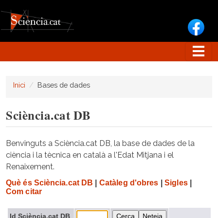
Vés al contingut
Inici
Bases de dades
Sciència.cat DB
Benvinguts a Sciència.cat DB, la base de dades de la
ciència i la tècnica en català a l'Edat Mitjana i el
Renaixement.
Què és Sciència.cat DB
|
Catàleg d'obres
|
Sigles
|
Com citar
Id Sciència.cat DB