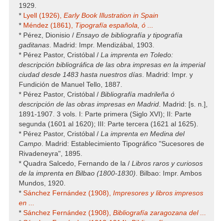
1929.
*
Lyell (1926),
Early Book Illustration in Spain
*
Méndez (1861),
Tipografía española, ó ...
* Pérez, Dionisio /
Ensayo de bibliografía y tipografía
gaditanas
. Madrid: Impr. Mendizábal, 1903.
* Pérez Pastor, Cristóbal /
La imprenta en Toledo:
descripción bibliográfica de las obra impresas en la imperial
ciudad desde 1483 hasta nuestros días
. Madrid: Impr. y
Fundición de Manuel Tello, 1887.
* Pérez Pastor, Cristóbal /
Bibliografía madrileña ó
descripción de las obras impresas en Madrid
. Madrid: [s. n.],
1891-1907. 3 vols. I: Parte primera (Siglo XVI); II: Parte
segunda (1601 al 1620); III: Parte tercera (1621 al 1625).
* Pérez Pastor, Cristóbal /
La imprenta en Medina del
Campo
. Madrid: Establecimiento Tipográfico "Sucesores de
Rivadeneyra", 1895.
* Quadra Salcedo, Fernando de la /
Libros raros y curiosos
de la imprenta en Bilbao (1800-1830)
. Bilbao: Impr. Ambos
Mundos, 1920.
*
Sánchez Fernández (1908),
Impresores y libros impresos
en ...
*
Sánchez Fernández (1908),
Bibliografía zaragozana del ...