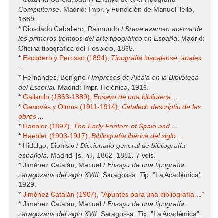
Complutense
. Madrid: Impr. y Fundición de Manuel Tello,
1889.
* Diosdado Caballero, Raimundo /
Breve examen acerca de
los primeros tiempos del arte tipográfico en España
. Madrid:
Oficina tipográfica del Hospicio, 1865.
*
Escudero y Perosso (1894),
Tipografia hispalense: anales
...
* Fernández, Benigno /
Impresos de Alcalá en la Biblioteca
del Escorial
. Madrid: Impr. Helénica, 1916.
*
Gallardo (1863-1889),
Ensayo de una biblioteca ...
*
Genovés y Olmos (1911-1914),
Catalech descriptiu de les
obres ...
*
Haebler (1897),
The Early Printers of Spain and ...
*
Haebler (1903-1917),
Bibliografía ibérica del siglo ...
* Hidalgo, Dionisio /
Diccionario general de bibliografía
española
. Madrid: [s. n.], 1862–1881. 7 vols.
* Jiménez Catalán, Manuel /
Ensayo de una tipografía
zaragozana del siglo XVIII
. Saragossa: Tip. "La Académica",
1929.
*
Jiménez Catalán (1907), "Apuntes para una bibliografía ..."
* Jiménez Catalán, Manuel /
Ensayo de una tipografía
zaragozana del siglo XVII
. Saragossa: Tip. "La Académica",