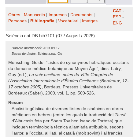
CAT
-
Obres
|
Manuscrits
|
Impresos
|
Documents
|
ESP
-
Persones
|
Bibliografia
|
Vocabulari
|
Imatges
ENG
Sciència.cat DB bib7101 (07 / August / 2026)
Darrera modificació:
2013-09-17
Bases de dades:
Sciència.cat, Oc
Mensching, Guido, "Listes de synonymes hébraïques-occitans
du domaine médico-botanique au Moyen Âge", dins: Latry,
Guy (ed.),
La voix occitane: actes du VIIIe Congrès de
l'Association Internationale d'Études Occitanes (Bordeaux, 12-
17 octobre 2005)
, Bordeus, Presses Universitaires de
Bordeaux (Saber), 2009, vol. 1, pp. 509-526.
Resum
Anàlisi lingüística de diverses llistes de sinònims en obres
mèdiques en hebreu (entre les quals la traducció del
Tasrif
d'Albucasis feta per Shem Tov ben Isaac de Tortosa) que
inclouen terminologia tècnica aljamiada atribuïble, segons
l'autor, a l'occità, al llatí, al català (molt sovint) i al francès.