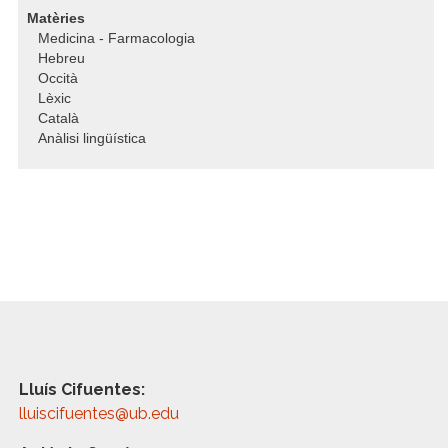
Matèries
Medicina - Farmacologia
Hebreu
Occità
Lèxic
Català
Anàlisi lingüística
Lluís Cifuentes:
lluiscifuentes@ub.edu