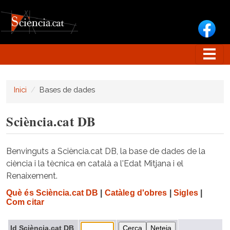
Vés al contingut
Inici
Bases de dades
Sciència.cat DB
Benvinguts a Sciència.cat DB, la base de dades de la
ciència i la tècnica en català a l'Edat Mitjana i el
Renaixement.
Què és Sciència.cat DB
|
Catàleg d'obres
|
Sigles
|
Com citar
Id Sciència.cat DB