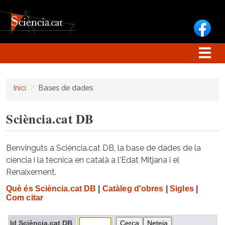
Vés al contingut
Inici
Bases de dades
Sciència.cat DB
Benvinguts a Sciència.cat DB, la base de dades de la
ciència i la tècnica en català a l'Edat Mitjana i el
Renaixement.
Què és Sciència.cat DB
|
Catàleg d'obres
|
Sigles
|
Com citar
Id Sciència.cat DB