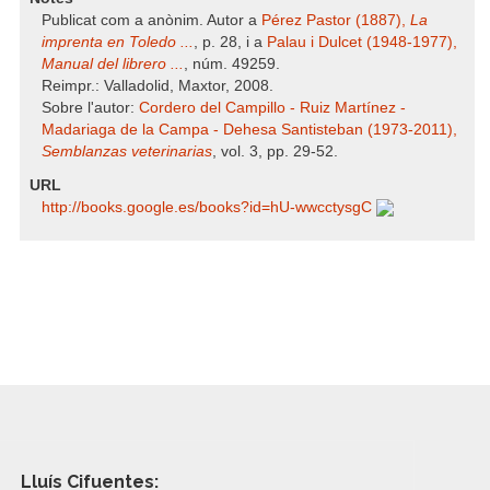
Publicat com a anònim. Autor a
Pérez Pastor (1887),
La
imprenta en Toledo ...
, p. 28, i a
Palau i Dulcet (1948-1977),
Manual del librero ...
, núm. 49259.
Reimpr.: Valladolid, Maxtor, 2008.
Sobre l'autor:
Cordero del Campillo - Ruiz Martínez -
Madariaga de la Campa - Dehesa Santisteban (1973-2011),
Semblanzas veterinarias
, vol. 3, pp. 29-52.
URL
http:/​/​books.google.es/​books?id=hU-wwcctysgC
Lluís Cifuentes: