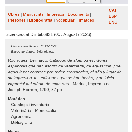
CAT
-
Obres
|
Manuscrits
|
Impresos
|
Documents
|
ESP
-
Persones
|
Bibliografia
|
Vocabulari
|
Imatges
ENG
Sciència.cat DB bib6821 (09 / August / 2026)
Darrera modificació:
2012-12-30
Bases de dades:
Sciència.cat
Rodríguez, Bernardo,
Catálogo de algunos escritores
españoles que han escrito de veterinaria, de equitación y de
agricultura: contiene por orden cronologico, el año y lugar de
su impresion, las ediciones que se han hecho, y un juicio
imparcial del mérito de cada obra
, Madrid, Imprenta de
Joseph Herrera, 1790, 87 pp.
Matèries
Catàlegs i inventaris
Veterinària - Menescalia
Agronomia
Bibliografia
Notes