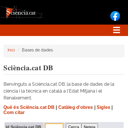
Vés al contingut
Inici
Bases de dades
Sciència.cat DB
Benvinguts a Sciència.cat DB, la base de dades de la
ciència i la tècnica en català a l'Edat Mitjana i el
Renaixement.
Què és Sciència.cat DB
|
Catàleg d'obres
|
Sigles
|
Com citar
Id Sciència.cat DB