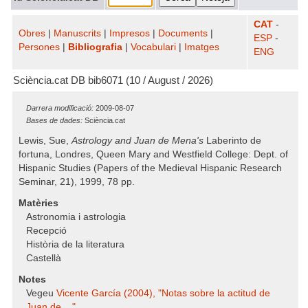
CAT
-
Obres
|
Manuscrits
|
Impresos
|
Documents
|
ESP
-
Persones
|
Bibliografia
|
Vocabulari
|
Imatges
ENG
Sciència.cat DB bib6071 (10 / August / 2026)
Darrera modificació:
2009-08-07
Bases de dades:
Sciència.cat
Lewis, Sue,
Astrology and Juan de Mena's
Laberinto de
fortuna
, Londres, Queen Mary and Westfield College: Dept. of
Hispanic Studies (Papers of the Medieval Hispanic Research
Seminar, 21), 1999, 78 pp.
Matèries
Astronomia i astrologia
Recepció
Història de la literatura
Castellà
Notes
Vegeu
Vicente García (2004), "Notas sobre la actitud de
Juan de ..."