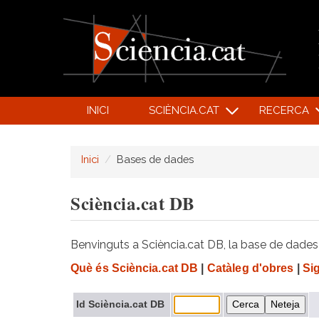
INICI
SCIÈNCIA.CAT
RECERCA
Inici
Bases de dades
Sciència.cat DB
Benvinguts a Sciència.cat DB, la base de dades d
Què és Sciència.cat DB
|
Catàleg d'obres
|
Si
Id Sciència.cat DB