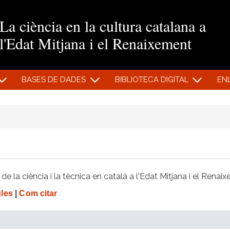
Vés al contingut
La ciència en la cultura catalana a
l'Edat Mitjana i el Renaixement
BASES DE DADES
BIBLIOTECA DIGITAL
EN
e la ciència i la tècnica en català a l'Edat Mitjana i el Renai
gles
|
Com citar