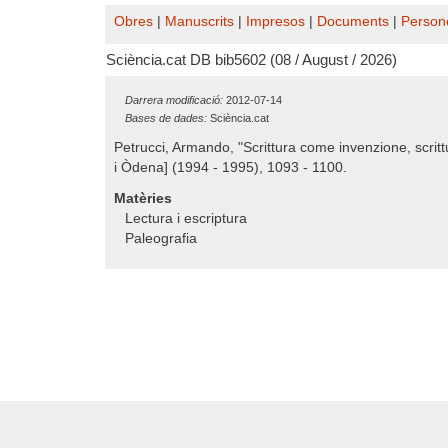
Obres
|
Manuscrits
|
Impresos
|
Documents
|
Person
Sciència.cat DB bib5602 (08 / August / 2026)
Darrera modificació:
2012-07-14
Bases de dades:
Sciència.cat
Petrucci, Armando, "Scrittura come invenzione, scri
i Òdena] (1994 - 1995), 1093 - 1100.
Matèries
Lectura i escriptura
Paleografia