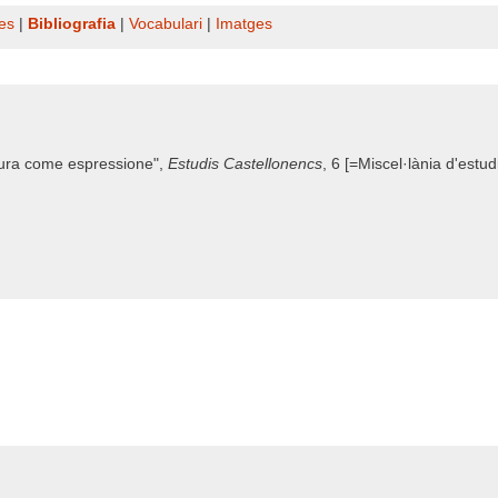
es
|
Bibliografia
|
Vocabulari
|
Imatges
ttura come espressione",
Estudis Castellonencs
, 6 [=Miscel·lània d'est