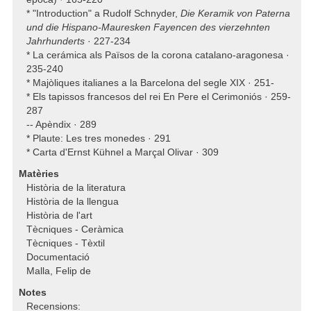
* "Introduction" a Rudolf Schnyder,
Die Keramik von Paterna
und die Hispano-Mauresken Fayencen des vierzehnten
Jahrhunderts
· 227-234
* La cerámica als Països de la corona catalano-aragonesa ·
235-240
* Majòliques italianes a la Barcelona del segle XIX · 251-
* Els tapissos francesos del rei En Pere el Cerimoniós · 259-
287
-- Apèndix · 289
* Plaute: Les tres monedes · 291
* Carta d'Ernst Kühnel a Marçal Olivar · 309
Matèries
Història de la literatura
Història de la llengua
Història de l'art
Tècniques - Ceràmica
Tècniques - Tèxtil
Documentació
Malla, Felip de
Notes
Recensions: