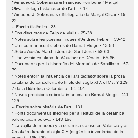
* Amadeu-J. Soberanas & Francesc Fontbona / Marçal
Olivar, filòleg i historiador de l'art · 7-14
* Amadeu-J. Soberanas / Bibliografia de Marçal Olivar · 15-
22
-- Escrits filològics · 23
* Dos discursos de Felip de Malla · 25-38
* Notes sobre les poesies líriques d'Andreu Febrer · 39-42
* Un nou manuscrit d'obres de Bernat Metge · 43-58
* Sobre Ausiàs March i Jordi de Sant Jordi · 59-63
* Una versió catalana de Waucher de Dénain · 65-66
* Documents per la biografia del Marquès de Santillana · 67-
79
* Notes entorn la influència de l'
ars dictandi
sobre la prosa
catalana de cancelleria de finals del segle XIV: el Ms. Y-129-
7 de la Biblioteca Colombina · 81-104
* Noves precisions sobre la infantesa de Bernat Metge · 111-
129
-- Escrits sobre història de l'art · 131
* Fonts documentals inèdites per a l'estudi de la ceràmica
valenciana medieval · 143-156
* La vajilla de madera y la cerámica de uso en Valencia y en
Cataluña durante el siglo XIV (según los inventarios de la
época) · 165-220