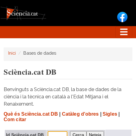
Vés al contingut
Inici
Bases de dades
Sciència.cat DB
Benvinguts a Sciència.cat DB, la base de dades de la
ciència i la tècnica en català a l'Edat Mitjana i el
Renaixement.
Què és Sciència.cat DB
|
Catàleg d'obres
|
Sigles
|
Com citar
Id Sciència.cat DB