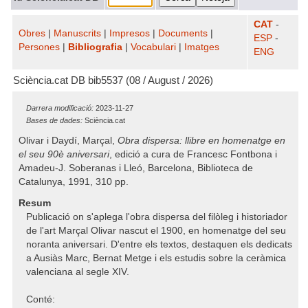
CAT
-
Obres
|
Manuscrits
|
Impresos
|
Documents
|
ESP
-
Persones
|
Bibliografia
|
Vocabulari
|
Imatges
ENG
Sciència.cat DB bib5537 (08 / August / 2026)
Darrera modificació:
2023-11-27
Bases de dades:
Sciència.cat
Olivar i Daydí, Marçal,
Obra dispersa: llibre en homenatge en
el seu 90è aniversari
, edició a cura de Francesc Fontbona i
Amadeu-J. Soberanas i Lleó, Barcelona, Biblioteca de
Catalunya, 1991, 310 pp.
Resum
Publicació on s'aplega l'obra dispersa del filòleg i historiador
de l'art Marçal Olivar nascut el 1900, en homenatge del seu
noranta aniversari. D'entre els textos, destaquen els dedicats
a Ausiàs Marc, Bernat Metge i els estudis sobre la ceràmica
valenciana al segle XIV.
Conté: