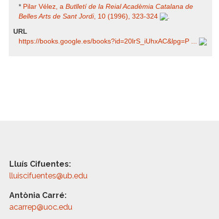
*
Pilar Vélez, a
Butlletí de la Reial Acadèmia Catalana de
Belles Arts de Sant Jordi
, 10 (1996), 323-324
.
URL
https:/​/​books.google.es/​books?id=20lrS_iUhxAC​&lpg=P ...
Lluís Cifuentes:
lluiscifuentes@ub.edu
Antònia Carré:
acarrep@uoc.edu