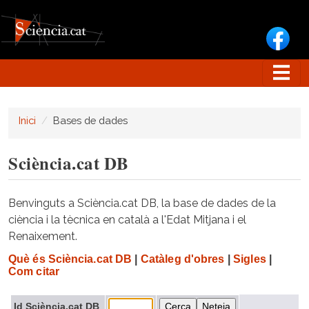
Vés al contingut
Inici
Bases de dades
Sciència.cat DB
Benvinguts a Sciència.cat DB, la base de dades de la
ciència i la tècnica en català a l'Edat Mitjana i el
Renaixement.
Què és Sciència.cat DB
|
Catàleg d'obres
|
Sigles
|
Com citar
Id Sciència.cat DB