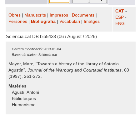
CAT
-
Obres
|
Manuscrits
|
Impresos
|
Documents
|
ESP
-
Persones
|
Bibliografia
|
Vocabulari
|
Imatges
ENG
Sciència.cat DB bib5433 (06 / August / 2026)
Darrera modificació:
2013-01-04
Bases de dades:
Sciència.cat
Mayer, Marc, "Towards a history of the library of Antonio
Agustín",
Journal of the Warburg and Courtauld Institutes
, 60
(1997), 261-272.
Matèries
Agustí, Antoni
Biblioteques
Humanisme