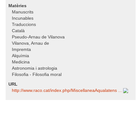
Matèries
Manuscrits
Incunables
Traduccions
Català
Pseudo-Arnau de Vilanova
Vilanova, Arnau de
Impremta
Alquímia
Medicina
Astronomia i astrologia
Filosofia - Filosofia moral
URL
http:/​/​www.raco.cat/​index.php/​MiscellaneaAqualatens ...