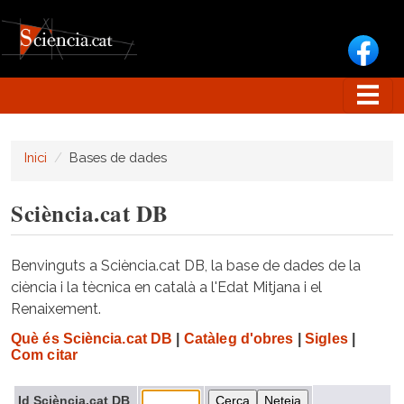
Vés al contingut
Inici
Bases de dades
Sciència.cat DB
Benvinguts a Sciència.cat DB, la base de dades de la
ciència i la tècnica en català a l'Edat Mitjana i el
Renaixement.
Què és Sciència.cat DB
|
Catàleg d'obres
|
Sigles
|
Com citar
Id Sciència.cat DB