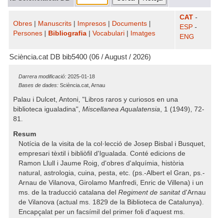
CAT
-
Obres
|
Manuscrits
|
Impresos
|
Documents
|
ESP
-
Persones
|
Bibliografia
|
Vocabulari
|
Imatges
ENG
Sciència.cat DB bib5400 (06 / August / 2026)
Darrera modificació:
2025-01-18
Bases de dades:
Sciència.cat, Arnau
Palau i Dulcet, Antoni, "Libros raros y curiosos en una
biblioteca igualadina",
Miscellanea Aqualatensia
, 1 (1949), 72-
81.
Resum
Notícia de la visita de la col·lecció de Josep Bisbal i Busquet,
empresari tèxtil i bibliòfil d'Igualada. Conté edicions de
Ramon Llull i Jaume Roig, d'obres d'alquímia, història
natural, astrologia, cuina, pesta, etc. (ps.-Albert el Gran, ps.-
Arnau de Vilanova, Girolamo Manfredi, Enric de Villena) i un
ms. de la traducció catalana del
Regiment de sanitat
d'Arnau
de Vilanova (actual ms. 1829 de la Biblioteca de Catalunya).
Encapçalat per un facsímil del primer foli d'aquest ms.