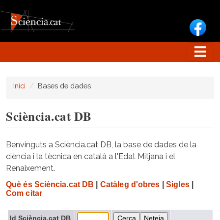
Vés al contingut
Inici
Bases de dades
Sciència.cat DB
Benvinguts a Sciència.cat DB, la base de dades de la
ciència i la tècnica en català a l'Edat Mitjana i el
Renaixement.
Què és Sciència.cat DB
|
Catàleg d'obres
|
Sigles
|
Com citar
Id Sciència.cat DB