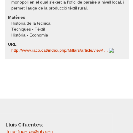
monopoli en el qual s'exercia l'ofici de paraire a nivell local, i
permet l'auge de la producció tèxtil rural.
Matèries
Història de la tècnica
Tècniques - Tèxtil
Història - Economia
URL
http:/​/​www.raco.cat/​index.php/​Millars/​article/​view/​ ...
Lluís Cifuentes:
lluiscifuentes@ub.edu