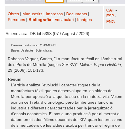
CAT
-
Obres
|
Manuscrits
|
Impresos
|
Documents
|
ESP
-
Persones
|
Bibliografia
|
Vocabulari
|
Imatges
ENG
Sciència.cat DB bib5393 (07 / August / 2026)
Darrera modificació:
2019-08-13
Bases de dades:
Sciència.cat
Rabassa Vaquer, Carles, "La manufactura tèxtil en l'àmbit rural
dels Ports de Morella (segles XIV-XV)",
Millars: Espai i Història
,
29 (2006), 151-173.
Resum
L'article analitza l'evolució i característiques de la
manufactura tèxtil que es desenvolupa en les aldees de
Morella per oposició a la que té seu en la mateixa vila. Veiem
així un cert retard cronològic, però també unes funcions
industrials diferents caracteritzades per la jerarquització
d'espais econòmics. El pas a una producció per al mercat el
datem en els dos últims decennis del XIV, quan les pressions
dels mercaders de les aldees acaba per trencar el règim de