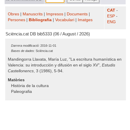
CAT
-
Obres
|
Manuscrits
|
Impresos
|
Documents
|
ESP
-
Persones
|
Bibliografia
|
Vocabulari
|
Imatges
ENG
Sciència.cat DB bib5333 (06 / August / 2026)
Darrera modificació:
2016-11-01
Bases de dades:
Sciència.cat
Mandingorra Llavata, María Luz, "La escritura humanística en
Valencia: su introducción y difusión en el siglo XV",
Estudis
Castellonencs
, 3 (1986), 5-94.
Matèries
Història de la cultura
Paleografia