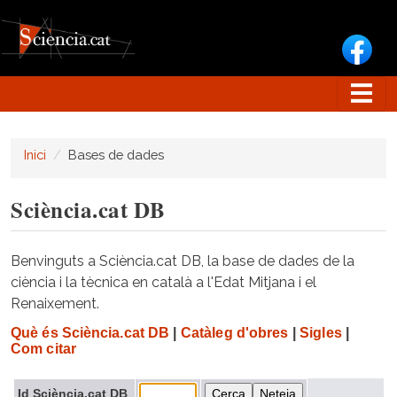
Vés al contingut
Inici
Bases de dades
Sciència.cat DB
Benvinguts a Sciència.cat DB, la base de dades de la
ciència i la tècnica en català a l'Edat Mitjana i el
Renaixement.
Què és Sciència.cat DB
|
Catàleg d'obres
|
Sigles
|
Com citar
Id Sciència.cat DB