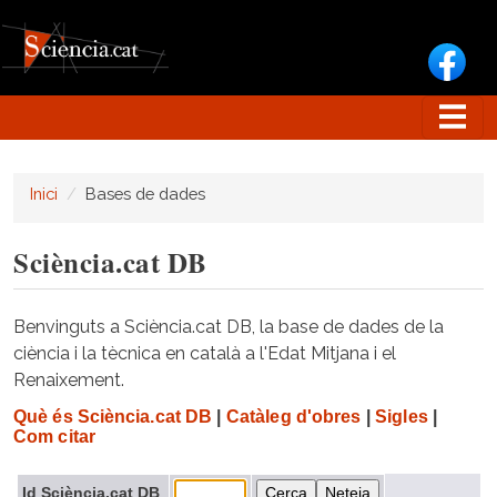
Vés al contingut
Inici
Bases de dades
Sciència.cat DB
Benvinguts a Sciència.cat DB, la base de dades de la
ciència i la tècnica en català a l'Edat Mitjana i el
Renaixement.
Què és Sciència.cat DB
|
Catàleg d'obres
|
Sigles
|
Com citar
Id Sciència.cat DB