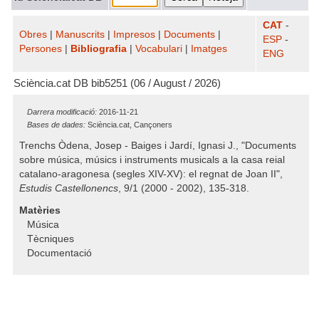
CAT
-
Obres
|
Manuscrits
|
Impresos
|
Documents
|
ESP
-
Persones
|
Bibliografia
|
Vocabulari
|
Imatges
ENG
Sciència.cat DB bib5251 (06 / August / 2026)
Darrera modificació:
2016-11-21
Bases de dades:
Sciència.cat, Cançoners
Trenchs Òdena, Josep - Baiges i Jardí, Ignasi J., "Documents
sobre música, músics i instruments musicals a la casa reial
catalano-aragonesa (segles XIV-XV): el regnat de Joan II",
Estudis Castellonencs
, 9/1 (2000 - 2002), 135-318.
Matèries
Música
Tècniques
Documentació