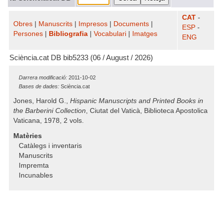
CAT
-
Obres
|
Manuscrits
|
Impresos
|
Documents
|
ESP
-
Persones
|
Bibliografia
|
Vocabulari
|
Imatges
ENG
Sciència.cat DB bib5233 (06 / August / 2026)
Darrera modificació:
2011-10-02
Bases de dades:
Sciència.cat
Jones, Harold G.,
Hispanic Manuscripts and Printed Books in
the Barberini Collection
, Ciutat del Vaticà, Biblioteca Apostolica
Vaticana, 1978, 2 vols.
Matèries
Catàlegs i inventaris
Manuscrits
Impremta
Incunables