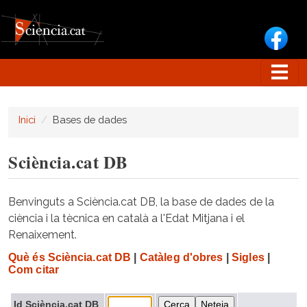
Vés al contingut
Inici
Bases de dades
Sciència.cat DB
Benvinguts a Sciència.cat DB, la base de dades de la
ciència i la tècnica en català a l'Edat Mitjana i el
Renaixement.
Què és Sciència.cat DB
|
Catàleg d'obres
|
Sigles
|
Com citar
Id Sciència.cat DB