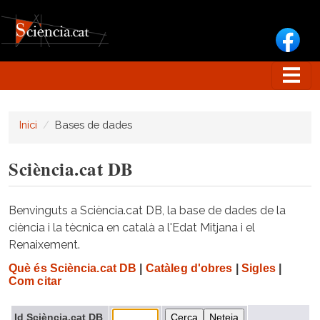
Vés al contingut
Inici
Bases de dades
Sciència.cat DB
Benvinguts a Sciència.cat DB, la base de dades de la
ciència i la tècnica en català a l'Edat Mitjana i el
Renaixement.
Què és Sciència.cat DB
|
Catàleg d'obres
|
Sigles
|
Com citar
Id Sciència.cat DB