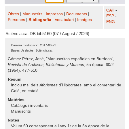
CAT
-
Obres
|
Manuscrits
|
Impresos
|
Documents
|
ESP
-
Persones
|
Bibliografia
|
Vocabulari
|
Imatges
ENG
Sciència.cat DB bib5160 (07 / August / 2026)
Darrera modificació:
2017-06-23
Bases de dades:
Sciència.cat
Gómez Pérez, José, "Manuscritos españoles en Burdeos",
Revista de Archivos, Bibliotecas y Museos
, 5a época, 60/2
(1954), 477-510.
Resum
Inclou ms. dels
Aforismes
d'Hipòcrates, amb el comentari de
Galè, en català.
Matèries
Catàlegs i inventaris
Manuscrits
Notes
Volum 60 corresponent a l'any 1r de la 5a època de la