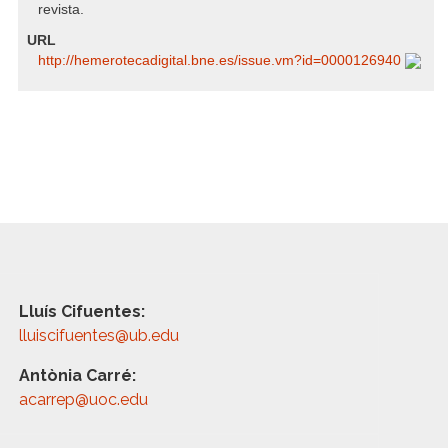
revista.
URL
http:/​/​hemerotecadigital.bne.es/​issue.vm?id=0000126940
Lluís Cifuentes:
lluiscifuentes@ub.edu
Antònia Carré:
acarrep@uoc.edu