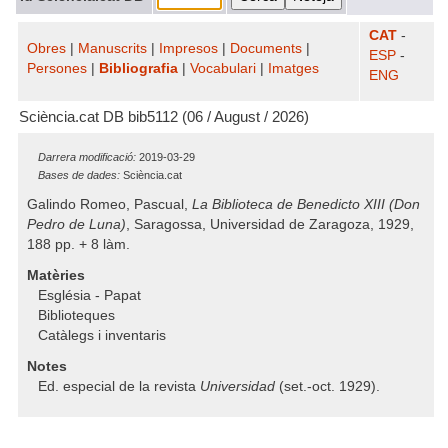
CAT
-
Obres
|
Manuscrits
|
Impresos
|
Documents
|
ESP
-
Persones
|
Bibliografia
|
Vocabulari
|
Imatges
ENG
Sciència.cat DB bib5112 (06 / August / 2026)
Darrera modificació:
2019-03-29
Bases de dades:
Sciència.cat
Galindo Romeo, Pascual,
La Biblioteca de Benedicto XIII (Don
Pedro de Luna)
, Saragossa, Universidad de Zaragoza, 1929,
188 pp. + 8 làm.
Matèries
Església - Papat
Biblioteques
Catàlegs i inventaris
Notes
Ed. especial de la revista
Universidad
(set.-oct. 1929).