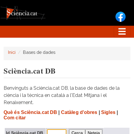
Vés al contingut
Inici
Bases de dades
Sciència.cat DB
Benvinguts a Sciència.cat DB, la base de dades de la
ciència i la tècnica en català a l'Edat Mitjana i el
Renaixement.
Què és Sciència.cat DB
|
Catàleg d'obres
|
Sigles
|
Com citar
Id Sciència.cat DB