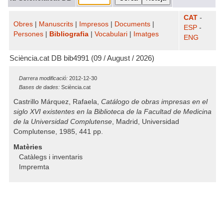
CAT
-
Obres
|
Manuscrits
|
Impresos
|
Documents
|
ESP
-
Persones
|
Bibliografia
|
Vocabulari
|
Imatges
ENG
Sciència.cat DB bib4991 (09 / August / 2026)
Darrera modificació:
2012-12-30
Bases de dades:
Sciència.cat
Castrillo Márquez, Rafaela,
Catálogo de obras impresas en el
siglo XVI existentes en la Biblioteca de la Facultad de Medicina
de la Universidad Complutense
, Madrid, Universidad
Complutense, 1985, 441 pp.
Matèries
Catàlegs i inventaris
Impremta