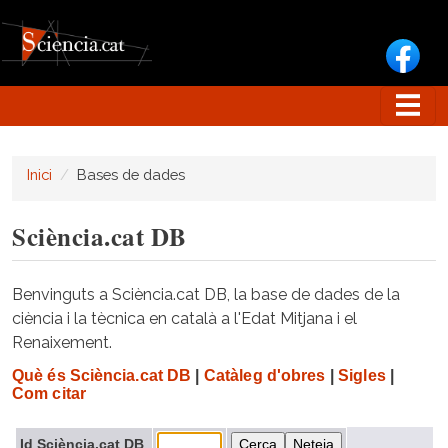
Vés al contingut
Inici
Bases de dades
Sciència.cat DB
Benvinguts a Sciència.cat DB, la base de dades de la
ciència i la tècnica en català a l'Edat Mitjana i el
Renaixement.
Què és Sciència.cat DB
|
Catàleg d'obres
|
Sigles
|
Com citar
Id Sciència.cat DB