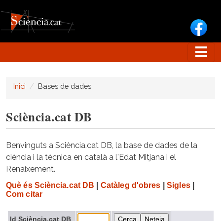
Vés al contingut
Inici
Bases de dades
Sciència.cat DB
Benvinguts a Sciència.cat DB, la base de dades de la
ciència i la tècnica en català a l'Edat Mitjana i el
Renaixement.
Què és Sciència.cat DB
|
Catàleg d'obres
|
Sigles
|
Com citar
Id Sciència.cat DB