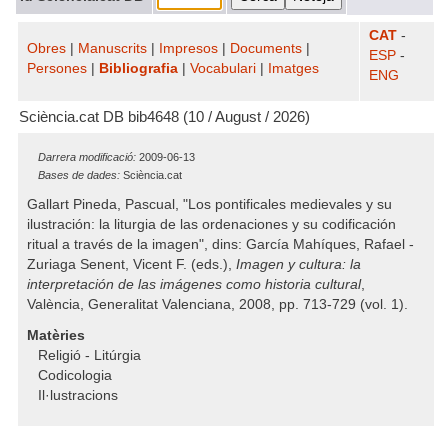
CAT
-
Obres
|
Manuscrits
|
Impresos
|
Documents
|
ESP
-
Persones
|
Bibliografia
|
Vocabulari
|
Imatges
ENG
Sciència.cat DB bib4648 (10 / August / 2026)
Darrera modificació:
2009-06-13
Bases de dades:
Sciència.cat
Gallart Pineda, Pascual, "Los pontificales medievales y su
ilustración: la liturgia de las ordenaciones y su codificación
ritual a través de la imagen", dins: García Mahíques, Rafael -
Zuriaga Senent, Vicent F. (eds.),
Imagen y cultura: la
interpretación de las imágenes como historia cultural
,
València, Generalitat Valenciana, 2008, pp. 713-729 (vol. 1).
Matèries
Religió - Litúrgia
Codicologia
Il·lustracions