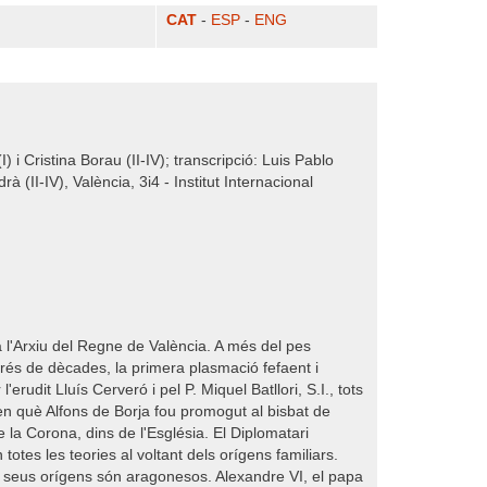
CAT
-
ESP
-
ENG
) i Cristina Borau (II-IV); transcripció: Luis Pablo
à (II-IV), València, 3i4 - Institut Internacional
 l'Arxiu del Regne de València. A més del pes
rés de dècades, la primera plasmació fefaent i
rudit Lluís Cerveró i pel P. Miquel Batllori, S.I., tots
en què Alfons de Borja fou promogut al bisbat de
la Corona, dins de l'Església. El Diplomatari
otes les teories al voltant dels orígens familiars.
els seus orígens són aragonesos. Alexandre VI, el papa