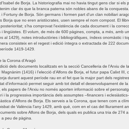
 i d'Isabel de Borja. La historiografia mai no havia tingut gens clar si e
enim clar és que la branca paterna són nobles abans de la conquesta. A
 Fortuny de Borja. Són germans i formen part d'un clan nobiliari arago
tres Borja que no eren aristòcrates, usen sempre el nom compost. El llibr
osterioritat; s'ha comprovat l'existència de cada document i la correcció
ors i lingüistes. El volum, de més de 600 pàgines, compta, a més, amb u
s al 1429), notes introductòries i bibliogràfiques, índexs onomàstic i t
imera consisteix en el regest i edició íntegra o extractada de 222 doc
període 1419-1429.
de la Corona d'Aragó
edició dels documents localitzats en la secció Cancelleria de l'Arxiu d
el Magnànim (1416) i l'elecció d'Alfons de Borja, el futur papa Calixt III
 Borja durant aquest període rau en el fet que la major part dels regis
at d'informació permet seguir amb tot detall el desenvolupament de la
cs, els papers de l'Arxiu no només aporten informació sobre el personatg
i i la progressiva importància dels assumptes –financers i eclesiàstics
siàstica d'Alfons de Borja. Els serveis a la Corona, que tenen com a clí
sbat de València l'any 1429, amb què, com en el cas del lliurament ant
cuments sobre Alfons de Borja, dels quals es publica una tria de 274 a c
ó a peu de pàgina.