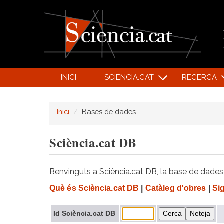
INICI
SCIÈNCIA.CAT
RECERCA
Inici
Bases de dades
Sciència.cat DB
Benvinguts a Sciència.cat DB, la base de dades d
Què és Sciència.cat DB
|
Catàleg d'obres
|
Si
Id Sciència.cat DB