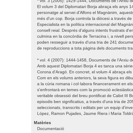
* vol. 3 (2005): 1429-1444, Documents de l'Arxiu 
El volum 3 del Diplomatari Borja abraça els anys 
personatge al servei d'Alfons el Magnànim, aquests
més d'un cop. Borja controla la diòcesi a través de 
Especialista en la política internacional del Magnàn
consell reial. Després d'alguns intents frustrats d'e
culmina en la concòrdia de Terracina i, a nivell pers
poden resseguir a través d'una tria de 241 document
de reproduccions a tota pàgina dels documents tran
* vol. 4 (2007): 1444-1458, Documents de l'Arxiu 
Amb aquest Diplomatari Borja 4 es tanca una sèrie 
Corona d'Aragó. En concret, el volum 4 abraça els
Com en els volums anteriors, la seva figura es dib
a la cúria romana i col·labora financerament en els
s'enfrontarà en temes com la promoció eclesiàstica del
veritable obsessió del breu pontificat de Calixt III Bo
episodis ben significatius, a través d'una tria de 
seleccionats, transcrits i editats per un equip d'in
López, Ramon Pujades, Jaume Riera i Maria Toldrà
Matèries
Documentació