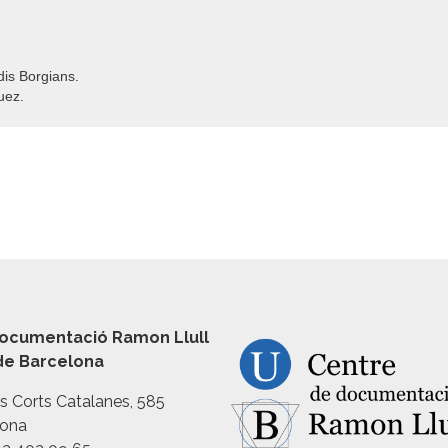
udis Borgians.
uez.
ocumentació Ramon Llull
 de Barcelona
es Corts Catalanes, 585
lona