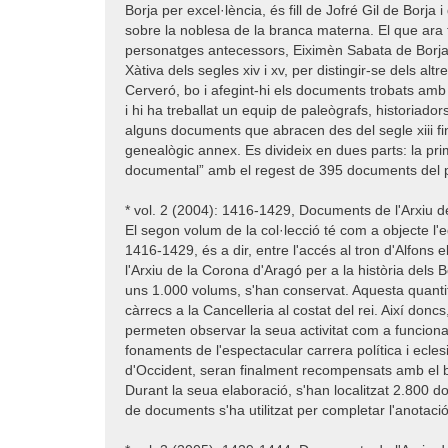
Borja per excel·lència, és fill de Jofré Gil de Borja
sobre la noblesa de la branca materna. El que ara t
personatges antecessors, Eiximèn Sabata de Borja i
Xàtiva dels segles xiv i xv, per distingir-se dels al
Cerveró, bo i afegint-hi els documents trobats amb p
i hi ha treballat un equip de paleògrafs, historiad
alguns documents que abracen des del segle xiii fin
genealògic annex. Es divideix en dues parts: la pr
documental” amb el regest de 395 documents del 
* vol. 2 (2004): 1416-1429, Documents de l'Arxiu 
El segon volum de la col·lecció té com a objecte l'
1416-1429, és a dir, entre l'accés al tron d'Alfons 
l'Arxiu de la Corona d'Aragó per a la història dels
uns 1.000 volums, s'han conservat. Aquesta quantit
càrrecs a la Cancelleria al costat del rei. Així don
permeten observar la seua activitat com a funcionar
fonaments de l'espectacular carrera política i ecle
d'Occident, seran finalment recompensats amb el bi
Durant la seua elaboració, s'han localitzat 2.800 do
de documents s'ha utilitzat per completar l'anotaci