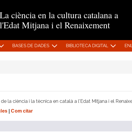
Vés al contingut
La ciència en la cultura catalana a
l'Edat Mitjana i el Renaixement
BASES DE DADES
BIBLIOTECA DIGITAL
EN
e la ciència i la tècnica en català a l'Edat Mitjana i el Renai
gles
|
Com citar