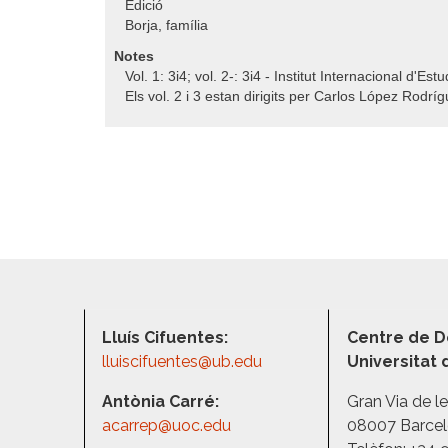
Edició
Borja, família
Notes
Vol. 1: 3i4; vol. 2-: 3i4 - Institut Internacional d'Est
Els vol. 2 i 3 estan dirigits per Carlos López Rodríg
Lluís Cifuentes:
Centre de D
lluiscifuentes@ub.edu
Universitat
Antònia Carré:
Gran Via de l
acarrep@uoc.edu
08007 Barce