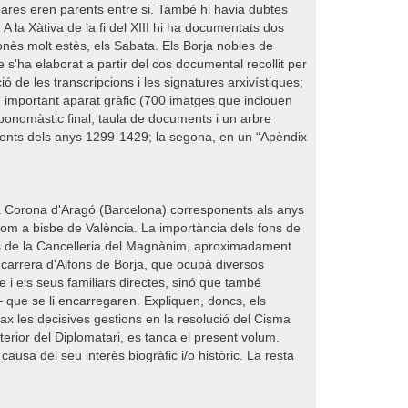
ls pares eren parents entre si. També hi havia dubtes
 la Xàtiva de la fi del XIII hi ha documentats dos
nès molt estès, els Sabata. Els Borja nobles de
e s'ha elaborat a partir del cos documental recollit per
 de les transcripcions i les signatures arxivístiques;
n important aparat gràfic (700 imatges que inclouen
oponomàstic final, taula de documents i un arbre
uments dels anys 1299-1429; la segona, en un “Apèndix
e la Corona d'Aragó (Barcelona) corresponents als anys
, com a bisbe de València. La importància dels fons de
tres de la Cancelleria del Magnànim, aproximadament
 carrera d'Alfons de Borja, que ocupà diversos
e i els seus familiars directes, sinó que també
– que se li encarregaren. Expliquen, doncs, els
max les decisives gestions en la resolució del Cisma
erior del Diplomatari, es tanca el present volum.
ausa del seu interès biogràfic i/o històric. La resta