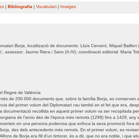
es
|
Bibliografia
|
Vocabulari
|
Imatges
omatari Borja
, localització de documents: Lluís Cerveró, Miquel Batllori (I
l.
; assessor: Jaume Riera i Sans (II-IV); coordinació editorial: Maria Toldr
del Regne de València
 més de 200.000 documents que, sobre la família Borja, es conserven a
cia del primer volum del Diplomatari rau també en el fet que era, desp
 La documentació recollida en aquest primer volum va ser recopilada per l'e
 borgiana de l'arxiu des de l'època més remota (1299) fins a 1429, any 
onverteix en una persona poderosa que enfoca la seva promoció fora de 
 Borja, des dels antecedents més remots. En el primer volum, es revisen t
fons de Borja era fill d'un tintorer, és a dir, que no era noble, i que 