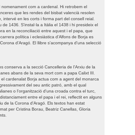
 al nomenament com a cardenal. Hi retrobem el
nceres que les rendes del bisbat valencià resolen
intervé en les corts i forma part del consell reial.
 1436. S'instal·la a Itàlia el 1438 i hi presideix el
ora en la reconciliació entre aquest i el papa, que
carrera política i eclesiàstica d'Alfons de Borja es
a Corona d'Aragó. El llibre s'acompanya d'una selecció
 conserva a la secció Cancelleria de l'Arxiu de la
nes abans de la seva mort com a papa Calixt III.
nt el cardenalat Borja actua com a agent del monarca
ogressivament del seu antic patró, amb el qual
talianes o l'organització d'una croada contra el turc,
 distanciament entre el papa i el rei, reflectit en alguns
iu de la Corona d'Aragó. Els textos han estat
ormat per Cristina Borau, Beatriz Canellas, Gloria
nts.