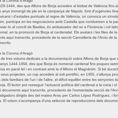
de la Corona d'Aragó
1429-1444, des que Alfons de Borja accedeix al bisbat de València fins
 anys immergit de ple en la campanya de Nàpols, font d'urgències fina
vicaris i d'estades puntuals al regne de València, on convoca un sínode, 
im, participa en les negociacions amb Castella que condueixen a la pau de
nviar-lo al concili de Basilea, és ambaixador del rei a Florència i col·lab
onal, en la promoció de Borja al cardenalat. Els avatars i les fites de la 
s aquí transcrits, procedents de la secció Cancelleria de l'Arxiu de l
scrits.
de la Corona d'Aragó
de tres volums dedicats a la documentació sobre Alfons de Borja que es
 anys 1444-1458, des que Borja és nomenat cardenal fins poques setma
uixa en paral·lel i en contrast amb la d'Alfons el Magnànim. Si bé dura
 seus projectes, un cop accedeix al soli pontifici, en 1455, s'allunya pr
s familiars de l'un i de l'altre, el difícil equilibri entre les senyories i
rja. El lector pot resseguir l'actuació política del cardenal a la cúria i el
205 documents aquí transcrits, procedents de l'esmentada secció de l'Arx
vestigadors dirigits des del mateix Arxiu per Carlos López Rodríguez, i f
. El volum s'acompanya d'una selecció de reproduccions dels docume