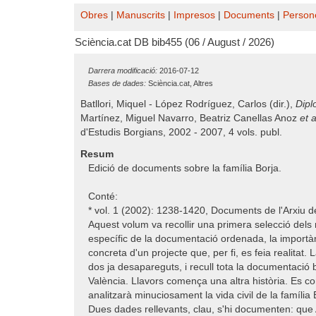
Obres
|
Manuscrits
|
Impresos
|
Documents
|
Person
Sciència.cat DB bib455 (06 / August / 2026)
Darrera modificació:
2016-07-12
Bases de dades:
Sciència.cat, Altres
Batllori, Miquel - López Rodríguez, Carlos (dir.),
Dipl
Martínez, Miguel Navarro, Beatriz Canellas Anoz
et a
d'Estudis Borgians, 2002 - 2007, 4 vols. publ.
Resum
Edició de documents sobre la família Borja.
Conté:
* vol. 1 (2002): 1238-1420, Documents de l'Arxiu 
Aquest volum va recollir una primera selecció dels
específic de la documentació ordenada, la importàn
concreta d'un projecte que, per fi, es feia realitat.
dos ja desapareguts, i recull tota la documentació
València. Llavors comença una altra història. Es c
analitzarà minuciosament la vida civil de la família
Dues dades rellevants, clau, s'hi documenten: que Al